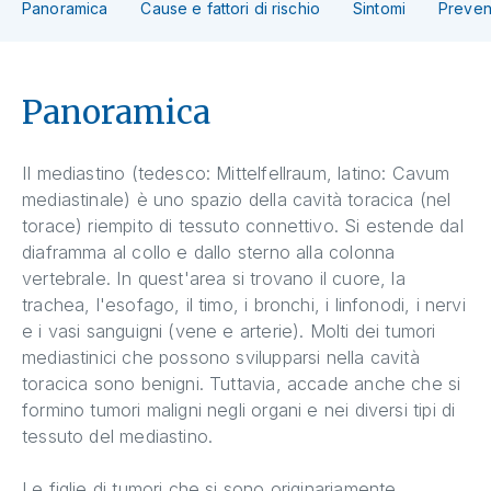
Panoramica
Cause e fattori di rischio
Sintomi
Preven
Panoramica
Il mediastino (tedesco: Mittelfellraum, latino: Cavum
mediastinale) è uno spazio della cavità toracica (nel
torace) riempito di tessuto connettivo. Si estende dal
diaframma al collo e dallo sterno alla colonna
vertebrale. In quest'area si trovano il cuore, la
trachea, l'esofago, il timo, i bronchi, i linfonodi, i nervi
e i vasi sanguigni (vene e arterie). Molti dei tumori
mediastinici che possono svilupparsi nella cavità
toracica sono benigni. Tuttavia, accade anche che si
formino tumori maligni negli organi e nei diversi tipi di
tessuto del mediastino.
Le figlie di tumori che si sono originariamente