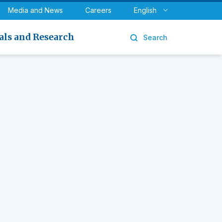
y
Urology
Media and News
Careers
English
als and Research
Search