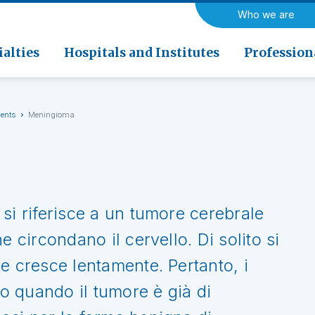
a di Riabilitazione EOC, Novaggio
ogy
Neurology and Neurosurger
Who we are
rics
Rehabilitation medicine
 di Riabilitazione EOC, Faido
ogy and Nuclear Medicine
alties
Hospitals and Institutes
Profession
ments
Meningioma
si riferisce a un tumore cerebrale
e circondano il cervello. Di solito si
e cresce lentamente. Pertanto, i
 quando il tumore è già di