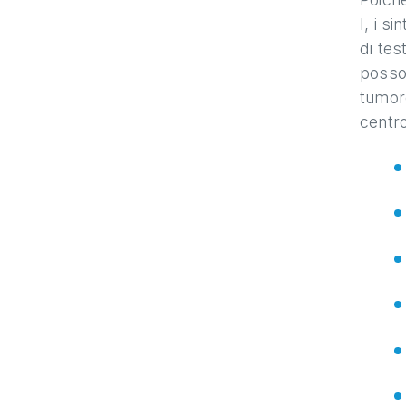
I, i s
di tes
posson
tumore
centro