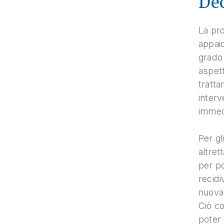
Dec
La pro
appaio
grado 
aspett
tratta
interv
immed
Per gl
altret
per po
recidi
nuova
Ciò co
poter 