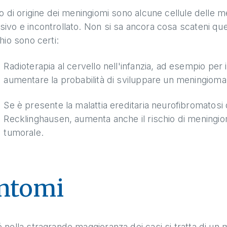
go di origine dei meningiomi sono alcune cellule delle 
ivo e incontrollato. Non si sa ancora cosa scateni ques
chio sono certi:
Radioterapia al cervello nell'infanzia, ad esempio pe
aumentare la probabilità di sviluppare un meningioma
Se è presente la malattia ereditaria neurofibromatosi 
Recklinghausen, aumenta anche il rischio di meningiomi
tumorale.
ntomi
 nella stragrande maggioranza dei casi si tratta di un 