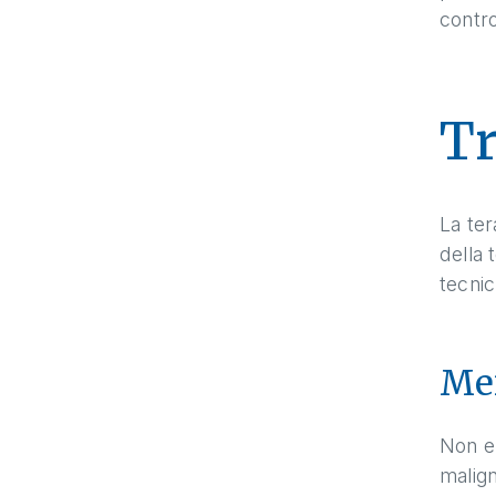
contro
T
La ter
della 
tecnic
Men
Non es
malign