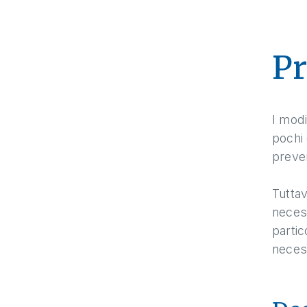
Pr
I mod
pochi 
preven
Tuttav
neces
partic
necess