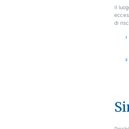
Il luo
eccess
di ris
Si
Poiché