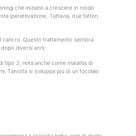
meningi che iniziano a crescere in modo
ta iperattivazione. Tuttavia, due fattori
r il cancro. Questo trattamento sembra
 dopo diversi anni;
di tipo 2, nota anche come malattia di
. Talvolta si sviluppa più di un focolaio
meningioma a crescita lenta, cioè di grado