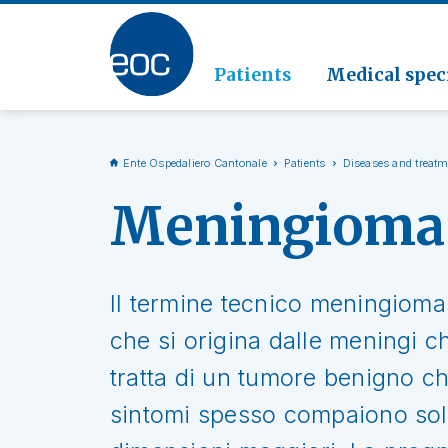
Clinic
Pathol
Geriat
Go to the section
Clinica
Radiol
Patients
Medical speci
Ente Ospedaliero Cantonale
Patients
Diseases and treat
Meningioma
Il termine tecnico meningioma 
che si origina dalle meningi ch
tratta di un tumore benigno ch
sintomi spesso compaiono solo