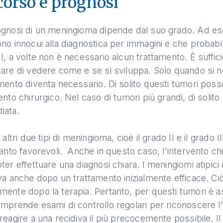
orso e prognosi
gnosi di un meningioma dipende dal suo grado. Ad ese
no innocui alla diagnostica per immagini e che proba
I, a volte non è necessario alcun trattamento. È suffi
are di vedere come e se si sviluppa. Solo quando si not
mento diventa necessario. Di solito questi tumori pos
ento chirurgico. Nel caso di tumori più grandi, di solit
iata.
i altri due tipi di meningioma, cioè il grado II e il grado
tanto favorevoli. Anche in questo caso, l'intervento chi
ter effettuare una diagnosi chiara. I meningiomi atipici
va anche dopo un trattamento inizialmente efficace. Ciò
mente dopo la terapia. Pertanto, per questi tumori è 
mprende esami di controllo regolari per riconoscere l'
reagire a una recidiva il più precocemente possibile. Il 