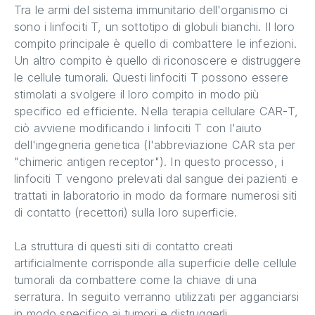
Tra le armi del sistema immunitario dell'organismo ci
sono i linfociti T, un sottotipo di globuli bianchi. Il loro
compito principale è quello di combattere le infezioni.
Un altro compito è quello di riconoscere e distruggere
le cellule tumorali. Questi linfociti T possono essere
stimolati a svolgere il loro compito in modo più
specifico ed efficiente. Nella terapia cellulare CAR-T,
ciò avviene modificando i linfociti T con l'aiuto
dell'ingegneria genetica (l'abbreviazione CAR sta per
"chimeric antigen receptor"). In questo processo, i
linfociti T vengono prelevati dal sangue dei pazienti e
trattati in laboratorio in modo da formare numerosi siti
di contatto (recettori) sulla loro superficie.
La struttura di questi siti di contatto creati
artificialmente corrisponde alla superficie delle cellule
tumorali da combattere come la chiave di una
serratura. In seguito verranno utilizzati per agganciarsi
in modo specifico ai tumori e distruggerli.