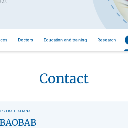
io).
ices
Doctors
Education and training
Research
Contact
VIZZERA ITALIANA
o BAOBAB