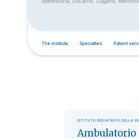
(Bellinzona, Locarno, Lugano, Mendris
The institute
Specialties
Patient serv
ISTITUTO PEDIATRICO DELLA S
Ambulatori