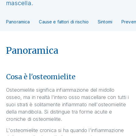
mascella.
Panoramica
Cause e fattori di rischio
Sintomi
Preven
Panoramica
Cosa è l'osteomielite
Osteomielite significa infiammazione del midollo
osseo, ma in realtà l'intero osso mascellare con tutti i
suoi strati è solitamente infiammato nell'osteomielite
della mandibola. Si distingue tra forme acute e
croniche di osteomielite.
L'osteomielite cronica si ha quando l'infiammazione