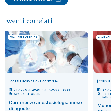
Eventi correlati
AVAILABLE CREDITS
AVAILABL
CORSI E FORMAZIONE CONTINUA
CORSI 
-
01 AUGUST 2026
31 AUGUST 2026
27 A
AVAILABLE ONLINE
OSPE
SAN 
Conferenze anestesiologia mese
Monoc
di agosto