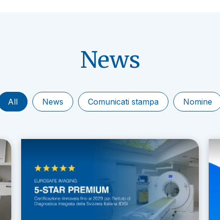
News
All
News
Comunicati stampa
Nomine