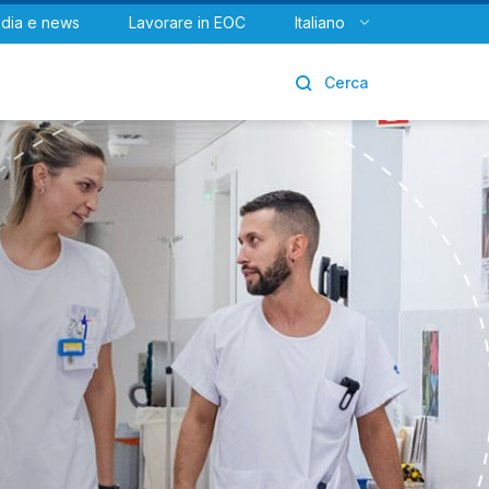
dia e news
Lavorare in EOC
Italiano
Urologia
Cerca