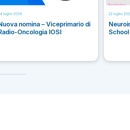
4 luglio 2026
22 luglio 20
Nuova nomina – Viceprimario di
Neuro
Radio-Oncologia IOSI
School