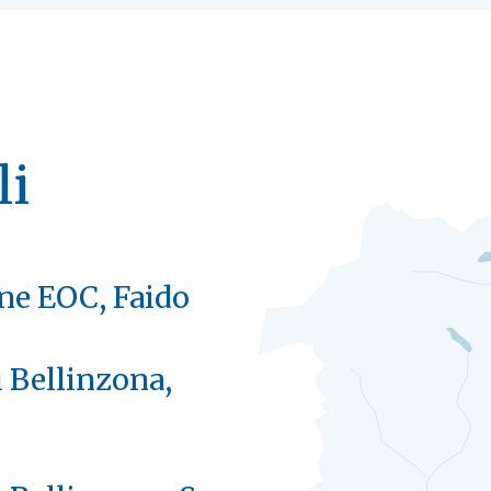
li
one EOC, Faido
 Bellinzona,