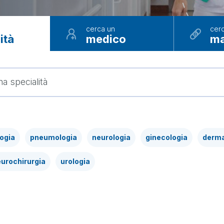
cerca un
cer
ità
medico
ma
logia
pneumologia
neurologia
ginecologia
derma
urochirurgia
urologia