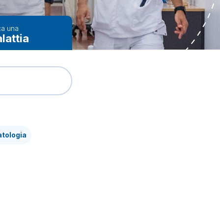
ca una
lattia
tologia