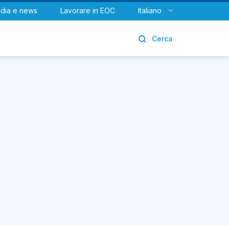
dia e news
Lavorare in EOC
Italiano
Urologia
Cerca