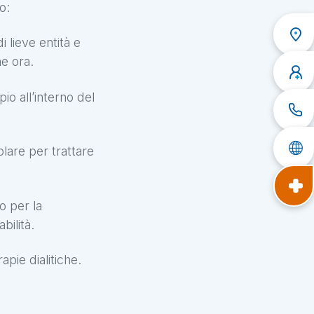
ico:
i lieve entità e
he ora.
o all’interno del
lare per trattare
io per la
bilità.
apie dialitiche.