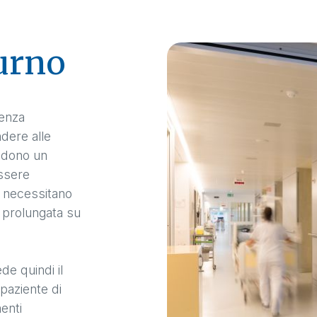
urno
tenza
dere alle
iedono un
ssere
é necessitano
a prolungata su
de quindi il
paziente di
menti