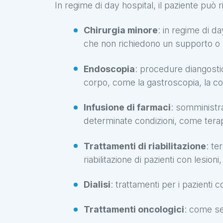
In regime di day hospital, il paziente può 
Chirurgia minore
: in regime di da
che non richiedono un supporto o u
Endoscopia
: procedure diangosti
corpo, come la gastroscopia, la c
Infusione di farmaci
: somministra
determinate condizioni, come terap
Trattamenti di riabilitazione
: te
riabilitazione di pazienti con lesion
Dialisi
: trattamenti per i pazienti c
Trattamenti oncologici
: come se