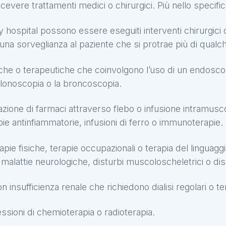
ricevere trattamenti medici o chirurgici. Più nello specif
y hospital possono essere eseguiti interventi chirurgici d
na sorveglianza al paziente che si protrae più di qualc
che o terapeutiche che coinvolgono l’uso di un endoscopi
olonoscopia o la broncoscopia.
zione di farmaci attraverso flebo o infusione intramusco
ie antinfiammatorie, infusioni di ferro o immunoterapie.
rapie fisiche, terapie occupazionali o terapia del linguagg
i, malattie neurologiche, disturbi muscoloscheletrici o disa
on insufficienza renale che richiedono dialisi regolari o ter
ssioni di chemioterapia o radioterapia.