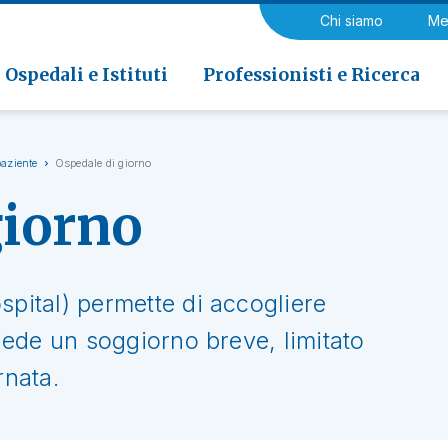
a di Riabilitazione EOC, Novaggio
gia
Chi siamo
Me
ria
Neurologia e Neurochirurgia
Medicina riabilitativa
 di Riabilitazione EOC, Faido
ogia e Medicina nucleare
Ospedali e Istituti
Professionisti e Ricerca
paziente
Ospedale di giorno
giorno
spital) permette di accogliere
hiede un soggiorno breve, limitato
rnata.