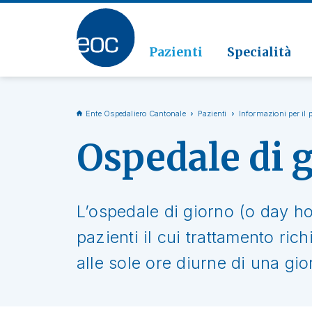
Clinic
Patolo
Geriat
Vai alla sezione
Clinica
Radiol
Pazienti
Specialità
Ente Ospedaliero Cantonale
Pazienti
Informazioni per il 
Ospedale di 
L’ospedale di giorno (o day ho
pazienti il cui trattamento ric
alle sole ore diurne di una gio