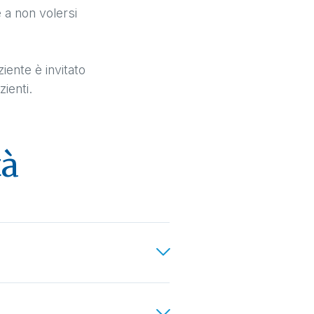
e a non volersi
iente è invitato
zienti.
tà