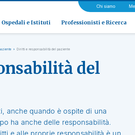
a di Riabilitazione EOC, Novaggio
gia
Chi siamo
Me
ria
Neurologia e Neurochirurgia
Medicina riabilitativa
 di Riabilitazione EOC, Faido
ogia e Medicina nucleare
Ospedali e Istituti
Professionisti e Ricerca
paziente
Diritti e responsabilità del paziente
onsabilità del
tti, anche quando è ospite di una
mpo ha anche delle responsabilità.
itti e alle proprie responsabilità è un