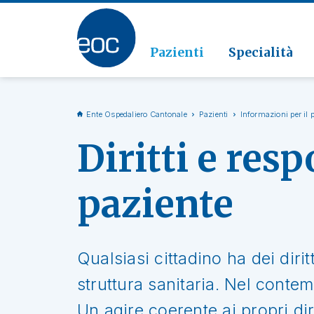
Clinic
Patolo
Geriat
Vai alla sezione
Clinica
Radiol
Pazienti
Specialità
Ente Ospedaliero Cantonale
Pazienti
Informazioni per il 
Diritti e resp
paziente
Qualsiasi cittadino ha dei diri
struttura sanitaria. Nel conte
Un agire coerente ai propri dir