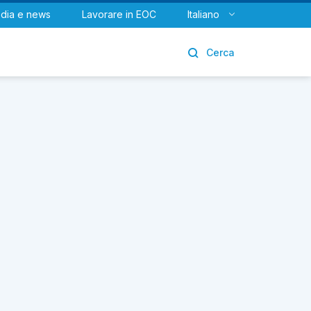
dia e news
Lavorare in EOC
Italiano
Urologia
Cerca