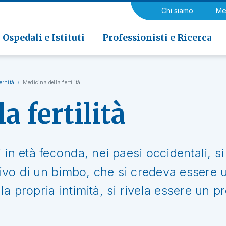
a di Riabilitazione EOC, Novaggio
gia
Chi siamo
Me
ria
Neurologia e Neurochirurgia
Medicina riabilitativa
 di Riabilitazione EOC, Faido
ogia e Medicina nucleare
Ospedali e Istituti
Professionisti e Ricerca
ernità
Medicina della fertilità
a fertilità
in età feconda, nei paesi occidentali, si 
l'arrivo di un bimbo, che si credeva esser
a propria intimità, si rivela essere un p