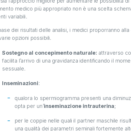
sia l’approccio migliore per aumentare le possibilità di
mento medico più appropriato non è una scelta schemat
nti variabili.
base dei risultati delle analisi, i medici proporranno all
 varie opzioni possibili.
Sostegno al concepimento naturale:
attraverso con
facilita l’arrivo di una gravidanza identificando il m
sessuale.
Inseminazioni
:
qualora lo spermiogramma presenti una diminuzio
opta per un’
inseminazione intrauterina
;
per le coppie nelle quali il partner maschile ris
una qualità dei parametri seminali fortemente alt