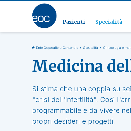
Clinic
Patolo
Geriat
Vai alla sezione
Clinica
Radiol
Pazienti
Specialità
Ente Ospedaliero Cantonale
Specialità
Ginecologia e mat
Medicina dell
Si stima che una coppia su sei 
"crisi dell'infertilità". Così 
programmabile e da vivere nell
propri desideri e progetti.