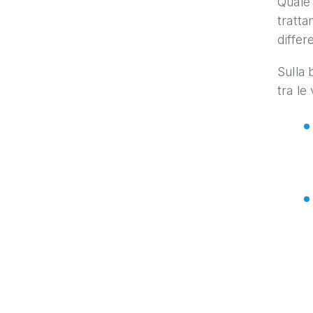
Quale 
tratta
differe
Sulla 
tra le