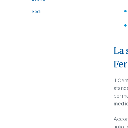
Sedi
La 
Fer
Il Cen
standa
permet
medic
Accom
figlio