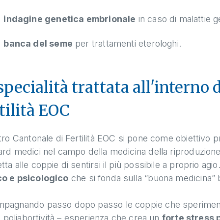
indagine genetica embrionale
in caso di malattie g
banca del seme
per trattamenti eterologhi.
specialità trattata all'interno
tilità EOC
tro Cantonale di Fertilità EOC si pone come obiettivo prim
rd medici nel campo della medicina della riproduzion
ta alle coppie di sentirsi il più possibile a proprio ag
o e psicologico
che si fonda sulla “buona medicina” 
pagnando passo dopo passo le coppie che sperimentan
 o poliabortività – esperienza che crea un
forte stress 