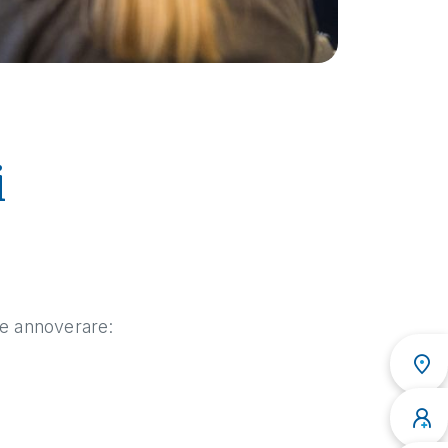
i
le annoverare: