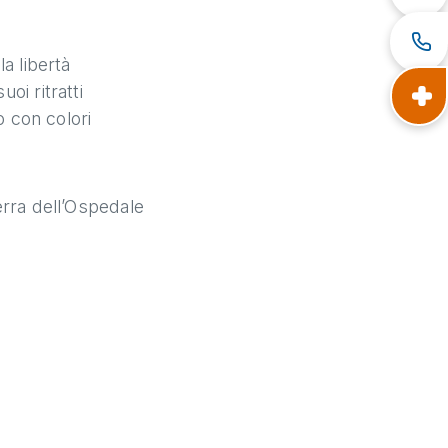
a libertà
oi ritratti
o con colori
erra dell’Ospedale