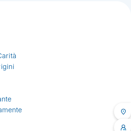
arità
igini
ante
osamente