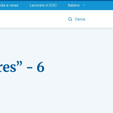
dia e news
Lavorare in EOC
Italiano
Urologia
Cerca
es” - 6