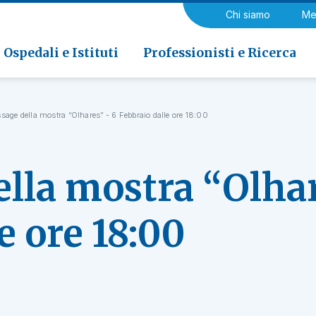
a di Riabilitazione EOC, Novaggio
gia
Chi siamo
Me
ria
Neurologia e Neurochirurgia
Medicina riabilitativa
 di Riabilitazione EOC, Faido
ogia e Medicina nucleare
Ospedali e Istituti
Professionisti e Ricerca
ssage della mostra “Olhares” - 6 Febbraio dalle ore 18:00
ella mostra “Olhar
e ore 18:00