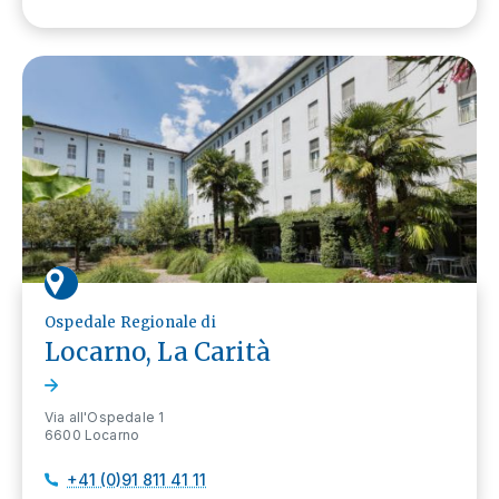
Ospedale Regionale di
Locarno, La Carità
Via all'Ospedale 1
6600 Locarno
+41 (0)91 811 41 11