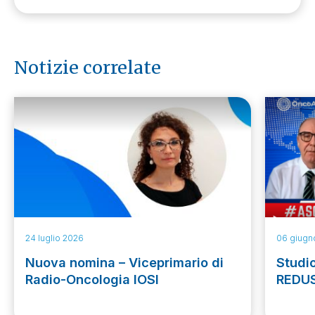
Notizie correlate
24 luglio 2026
06 giugn
Nuova nomina – Viceprimario di
Studio
Radio-Oncologia IOSI
REDU