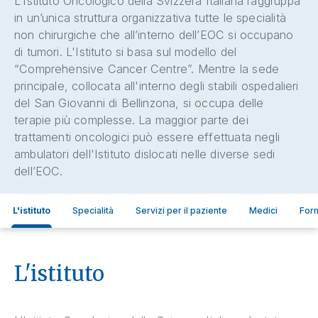
L’Istituto Oncologico della Svizzera Italiana raggruppa
in un’unica struttura organizzativa tutte le specialità
non chirurgiche che all’interno dell’EOC si occupano
di tumori. L'Istituto si basa sul modello del
“Comprehensive Cancer Centre”. Mentre la sede
principale, collocata all'interno degli stabili ospedalieri
del San Giovanni di Bellinzona, si occupa delle
terapie più complesse. La maggior parte dei
trattamenti oncologici può essere effettuata negli
ambulatori dell'Istituto dislocati nelle diverse sedi
dell’EOC.
L'istituto
Specialità
Servizi per il paziente
Medici
For
L'istituto