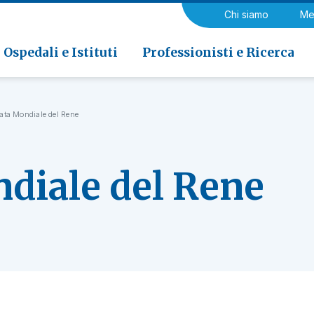
a di Riabilitazione EOC, Novaggio
gia
Chi siamo
Me
ria
Neurologia e Neurochirurgia
Medicina riabilitativa
 di Riabilitazione EOC, Faido
ogia e Medicina nucleare
Ospedali e Istituti
Professionisti e Ricerca
ata Mondiale del Rene
diale del Rene