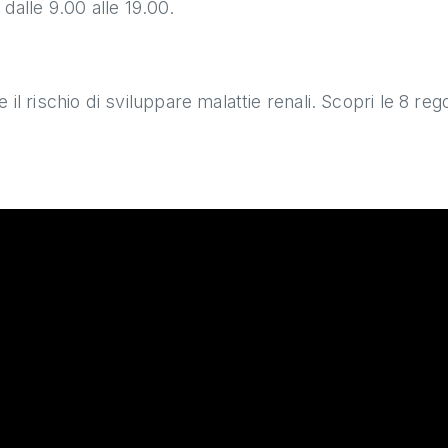
, dalle 9.00 alle 19.00.
il rischio di sviluppare malattie renali. Scopri le 8 reg