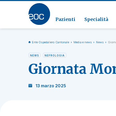
Clinic
Patolo
Geriat
Vai alla sezione
Clinica
Radiol
Pazienti
Specialità
Ente Ospedaliero Cantonale
Media e news
News
Giorn
NEWS
NEFROLOGIA
Giornata Mon
13 marzo 2025