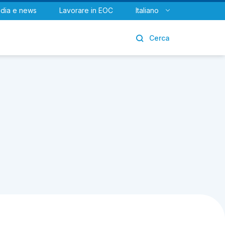
dia e news
Lavorare in EOC
Italiano
Urologia
Cerca