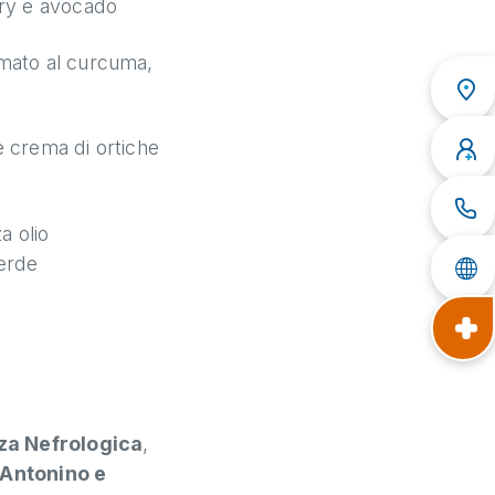
urry e avocado
fumato al curcuma,
 e crema di ortiche
a olio
verde
za Nefrologica
,
’Antonino e