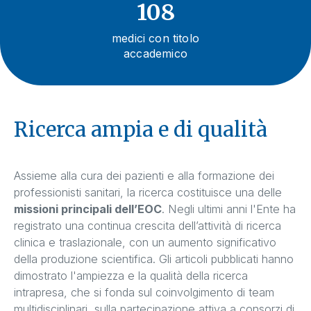
108
medici con titolo
accademico
Ricerca ampia e di qualità
Assieme alla cura dei pazienti e alla formazione dei
professionisti sanitari, la ricerca costituisce una delle
missioni principali dell’EOC
. Negli ultimi anni l'Ente ha
registrato una continua crescita dell’attività di ricerca
clinica e traslazionale, con un aumento significativo
della produzione scientifica. Gli articoli pubblicati hanno
dimostrato l'ampiezza e la qualità della ricerca
intrapresa, che si fonda sul coinvolgimento di team
multidisciplinari, sulla partecipazione attiva a consorzi di