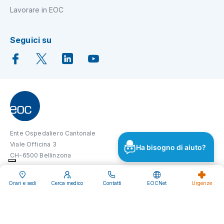
Lavorare in EOC
Seguici su
Ente Ospedaliero Cantonale
Viale Officina 3
Ha bisogno di aiuto?
CH-6500 Bellinzona
Orari e sedi
Cerca medico
Contatti
EOCNet
Urgenze
Dichiarazione privacy
Cookie policy
Impressum
Disclaimer