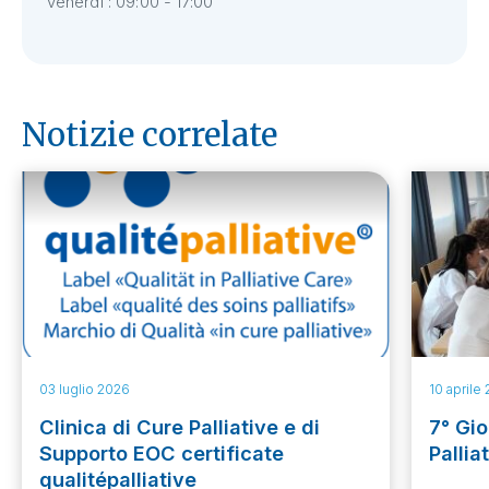
Venerdì : 09:00 - 17:00
Notizie correlate
03 luglio 2026
10 aprile
Clinica di Cure Palliative e di
7° Gio
Supporto EOC certificate
Pallia
qualitépalliative