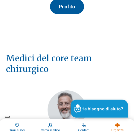
Profilo
Medici del core team
chirurgico
Ha bisogno di aiuto?
Orari e sedi
Cerca medico
Contatti
Urgenze