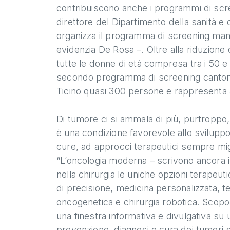
contribuiscono anche i programmi di screen
direttore del Dipartimento della sanità e
organizza il programma di screening mamm
evidenzia De Rosa –. Oltre alla riduzione
tutte le donne di età compresa tra i 50 e 
secondo programma di screening cantonal
Ticino quasi 300 persone e rappresenta 
Di tumore ci si ammala di più, purtroppo,
è una condizione favorevole allo sviluppo
cure, ad approcci terapeutici sempre migl
“L’oncologia moderna – scrivono ancora i 
nella chirurgia le uniche opzioni terape
di precisione, medicina personalizzata, te
oncogenetica e chirurgia robotica. Scopo 
una finestra informativa e divulgativa su 
prevenzione, diagnosi e cura dei tumori so