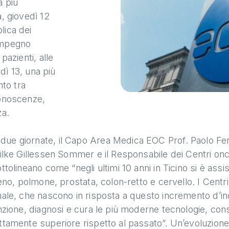
 più
a, giovedì 12
lica dei
’impegno
pazienti, alle
rdì 13, una più
nto tra
conoscenze,
za.
ue giornate, il Capo Area Medica EOC Prof. Paolo Ferra
Silke Gillessen Sommer e il Responsabile dei Centri onc
ttolineano come “negli ultimi 10 anni in Ticino si è ass
seno, polmone, prostata, colon-retto e cervello. I Centr
onale, che nascono in risposta a questo incremento d’in
enzione, diagnosi e cura le più moderne tecnologie, con
ttamente superiore rispetto al passato”. Un’evoluzione