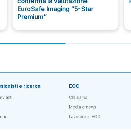
conferma la valutazione
EuroSafe Imaging “5-Star
Premium”
sionisti e ricerca
EOC
nvianti
Chi siamo
Media e news
ione
Lavorare in EOC