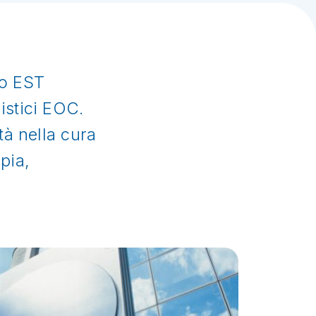
no EST
istici EOC.
tà nella cura
pia,