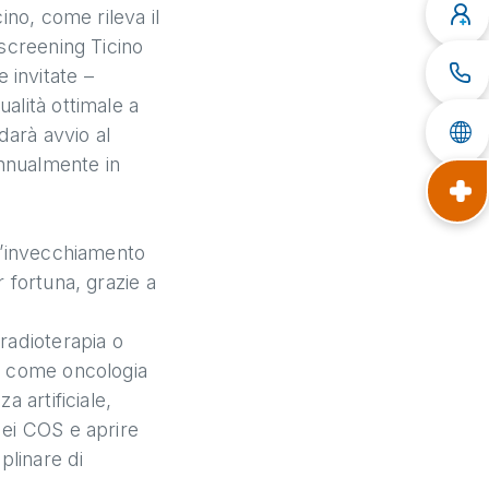
ino, come rileva il
 screening Ticino
 invitate –
alità ottimale a
darà avvio al
annualmente in
 l’invecchiamento
 fortuna, grazie a
radioterapia o
ni come oncologia
 artificiale,
dei COS e aprire
plinare di