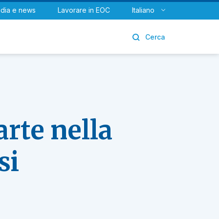
dia e news
Lavorare in EOC
Italiano
Urologia
Cerca
arte nella
si