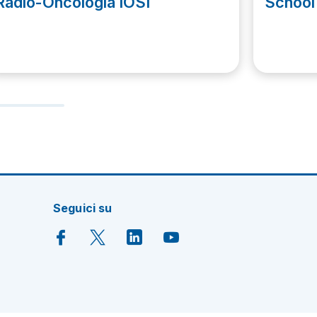
Radio-Oncologia IOSI
School
Seguici su