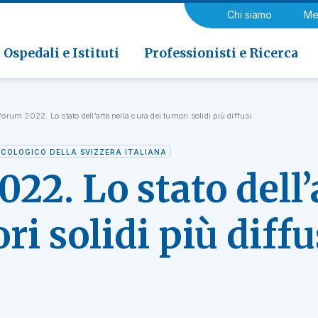
a di Riabilitazione EOC, Novaggio
gia
Chi siamo
Me
ria
Neurologia e Neurochirurgia
Medicina riabilitativa
 di Riabilitazione EOC, Faido
ogia e Medicina nucleare
Ospedali e Istituti
Professionisti e Ricerca
orum 2022. Lo stato dell’arte nella cura dei tumori solidi più diffusi
COLOGICO DELLA SVIZZERA ITALIANA
2. Lo stato dell’
ri solidi più diffu