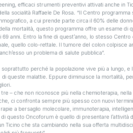
ing, efficaci strumenti preventivi attivati anche in Tic
 della socialità Raffaele De Rosa. “Il Centro programma
ografico, a cui prende parte circa il 60% delle donne
 della mortalità, questo programma offre un esame di qu
i 69 anni. Entro la fine di quest’anno, lo stesso Centro 
e, quello colo-rettale. Il tumore del colon colpisce 
anch’esso un problema di salute pubblica”.
 soprattutto perché la popolazione vive più a lungo, e
 di queste malattie. Eppure diminuisce la mortalità, per
iori.
tre – che non riconosce più nella chemioterapia, nella 
utiche, ci confronta sempre più spesso con nuovi termi
rapie a bersaglio molecolare, immunoterapia, intelligenza
di questo Oncoforum è quello di presentare l’attività 
un Ticino che sta cambiando nella sua offerta multidisci
lidi più frequenti”.