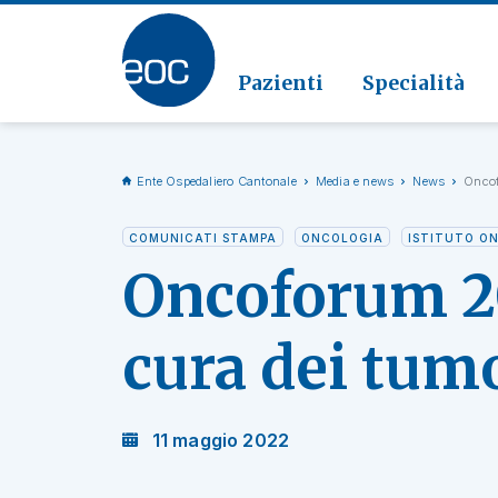
Clinic
Patolo
Geriat
Vai alla sezione
Clinica
Radiol
Pazienti
Specialità
Ente Ospedaliero Cantonale
Media e news
News
Oncof
COMUNICATI STAMPA
ONCOLOGIA
ISTITUTO ON
Oncoforum 202
cura dei tumo
11 maggio 2022