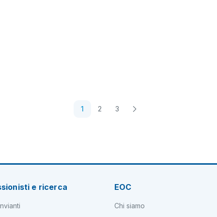
1
2
3
sionisti e ricerca
EOC
nvianti
Chi siamo