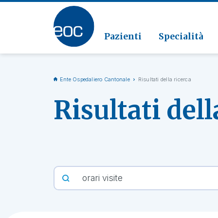
Clinic
Patolo
Geriat
Vai alla sezione
Clinica
Radiol
Pazienti
Specialità
Ente Ospedaliero Cantonale
Risultati della ricerca
Risultati dell