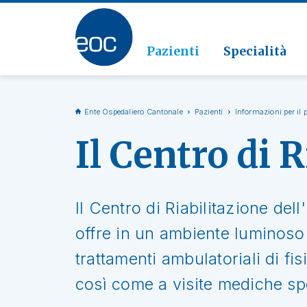
Clinic
Patolo
Geriat
Vai alla sezione
Clinica
Radiol
Pazienti
Specialità
Ente Ospedaliero Cantonale
Pazienti
Informazioni per il 
Il Centro di 
Il Centro di Riabilitazione del
offre in un ambiente luminoso
trattamenti ambulatoriali di fi
così come a visite mediche spe