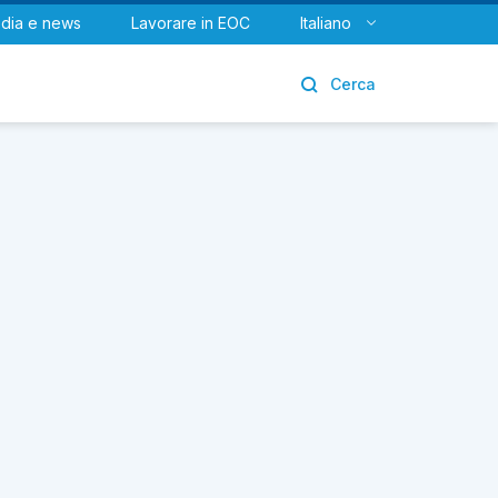
dia e news
Lavorare in EOC
Italiano
Urologia
Cerca