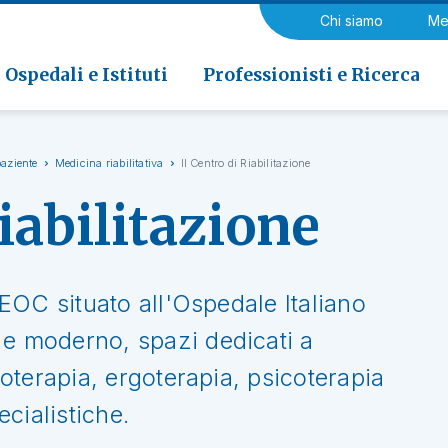
a di Riabilitazione EOC, Novaggio
gia
Chi siamo
Me
ria
Neurologia e Neurochirurgia
Medicina riabilitativa
 di Riabilitazione EOC, Faido
ogia e Medicina nucleare
Ospedali e Istituti
Professionisti e Ricerca
paziente
Medicina riabilitativa
Il Centro di Riabilitazione
Riabilitazione
l'EOC situato all'Ospedale Italiano
 e moderno, spazi dedicati a
sioterapia, ergoterapia, psicoterapia
cialistiche.