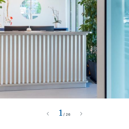
1
/
26