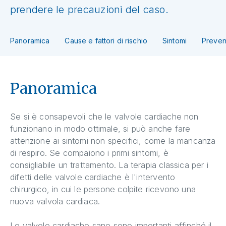
prendere le precauzioni del caso.
Panoramica
Cause e fattori di rischio
Sintomi
Preven
Panoramica
Se si è consapevoli che le valvole cardiache non
funzionano in modo ottimale, si può anche fare
attenzione ai sintomi non specifici, come la mancanza
di respiro. Se compaiono i primi sintomi, è
consigliabile un trattamento. La terapia classica per i
difetti delle valvole cardiache è l'intervento
chirurgico, in cui le persone colpite ricevono una
nuova valvola cardiaca.
Le valvole cardiache sane sono importanti affinché il