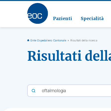
Clinic
Patolo
Geriat
Vai alla sezione
Clinica
Radiol
Pazienti
Specialità
Ente Ospedaliero Cantonale
Risultati della ricerca
Risultati dell