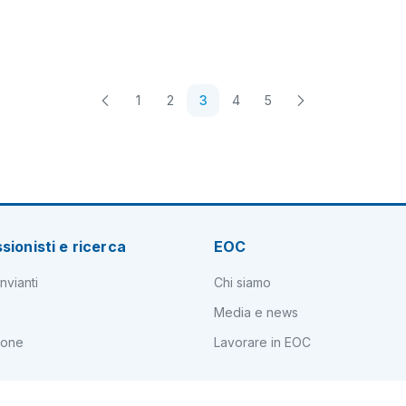
1
2
3
4
5
sionisti e ricerca
EOC
nvianti
Chi siamo
Media e news
ione
Lavorare in EOC