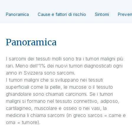
Panoramica
Cause e fattori di rischio
Sintomi
Preven
Panoramica
I sarcomi dei tessuti molli sono tra i tumori maligni più
rari. Meno dell'1% dei nuovi tumori diagnosticati ogni
anno in Svizzera sono sarcomi.
I tumori maligni che si sviluppano nei tessuti
superficiali come la pelle, le mucose o il tessuto
ghiandolare sono chiamati carcinomi. Se i tumori
maligni si formano nel tessuto connettivo, adiposo,
cartilagineo, muscolare e osseo o nei vasi, la
medicina li chiama sarcomi (in greco sarcos = carne e
oma = tumore).