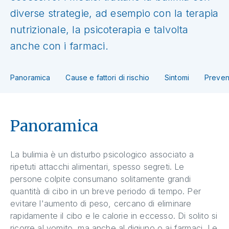
diverse strategie, ad esempio con la terapia
nutrizionale, la psicoterapia e talvolta
anche con i farmaci.
Panoramica
Cause e fattori di rischio
Sintomi
Preven
Panoramica
La bulimia è un disturbo psicologico associato a
ripetuti attacchi alimentari, spesso segreti. Le
persone colpite consumano solitamente grandi
quantità di cibo in un breve periodo di tempo. Per
evitare l'aumento di peso, cercano di eliminare
rapidamente il cibo e le calorie in eccesso. Di solito si
ricorre al vomito, ma anche al digiuno o ai farmaci. Le