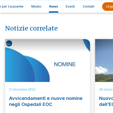
i per il paziente
Medici
News
Eventi
Contatti
Urg
Notizie correlate
21 dicembre 2023
29 marzo
Avvicendamenti e nuove nomine
Nuovo
negli Ospedali EOC
dell’