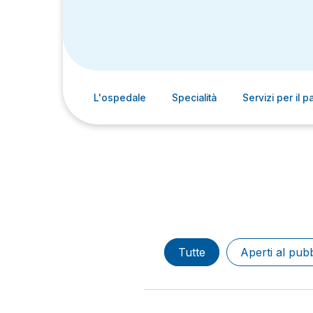
L'ospedale
Specialità
Servizi per il p
Tutte
Aperti al pub