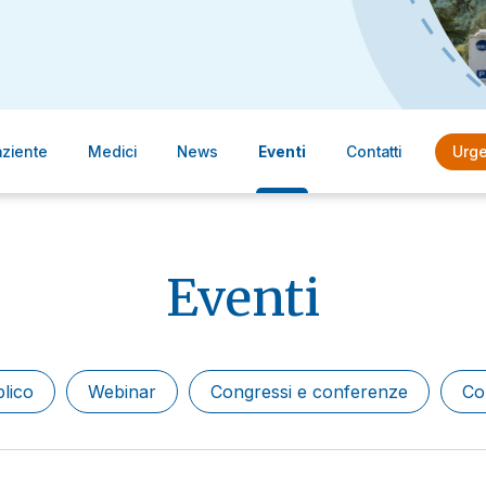
aziente
Medici
News
Eventi
Contatti
Urg
Eventi
blico
Webinar
Congressi e conferenze
Co