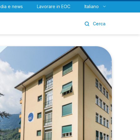
dia e news
Lavorare in EOC
Italiano
Urologia
Cerca