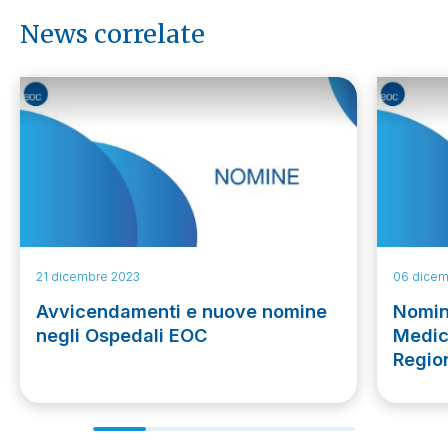
News correlate
21 dicembre 2023
06 dicem
Avvicendamenti e nuove nomine
Nomina
negli Ospedali EOC
Medic
Region