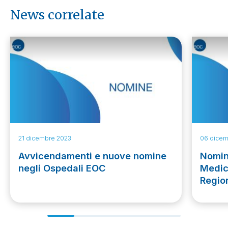
News correlate
21 dicembre 2023
06 dicem
Avvicendamenti e nuove nomine
Nomina
negli Ospedali EOC
Medic
Region