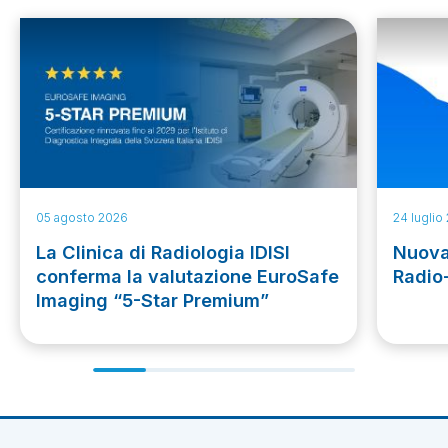
05 agosto 2026
24 luglio
La Clinica di Radiologia IDISI
Nuova
conferma la valutazione EuroSafe
Radio
Imaging “5-Star Premium”