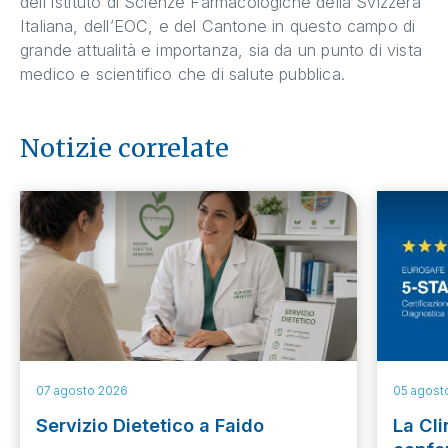
dell’Istituto di Scienze Farmacologiche della Svizzera
Italiana, dell’EOC, e del Cantone in questo campo di
grande attualità e importanza, sia da un punto di vista
medico e scientifico che di salute pubblica.
Notizie correlate
07 agosto 2026
05 agost
Servizio Dietetico a Faido
La Cli