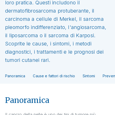
loro pratica. Questi includono il
dermatofibrosarcoma protuberante, il
carcinoma a cellule di Merkel, il sarcoma
pleomorfo indifferenziato, l'angiosarcoma,
il liposarcoma o il sarcoma di Karposi.
Scoprite le cause, i sintomi, i metodi
diagnostici, i trattamenti e le prognosi dei
tumori cutanei rari.
Panoramica
Cause e fattori di rischio
Sintomi
Preven
Panoramica
Il cancro della pelle è uno dei tipi di tumore più