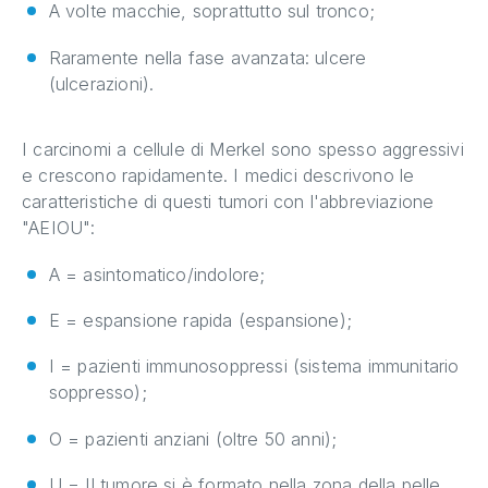
A volte macchie, soprattutto sul tronco;
Raramente nella fase avanzata: ulcere
(ulcerazioni).
I carcinomi a cellule di Merkel sono spesso aggressivi
e crescono rapidamente. I medici descrivono le
caratteristiche di questi tumori con l'abbreviazione
"AEIOU":
A = asintomatico/indolore;
E = espansione rapida (espansione);
I = pazienti immunosoppressi (sistema immunitario
soppresso);
O = pazienti anziani (oltre 50 anni);
U = Il tumore si è formato nella zona della pelle