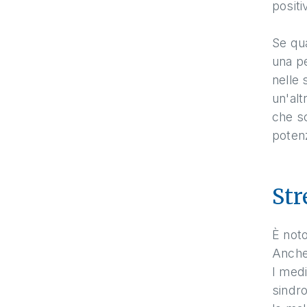
posit
Se qua
una pe
nelle 
un'alt
che sc
potenz
Str
È noto
Anche
I medi
sindro