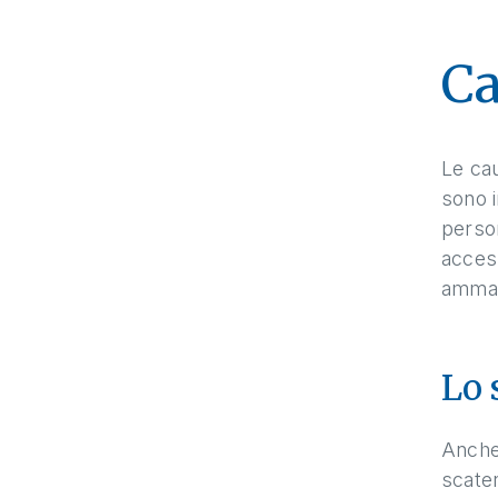
Ca
Le cau
sono i
person
access
ammala
Lo 
Anche 
scaten