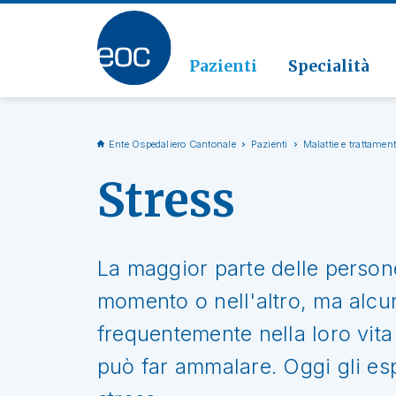
Clinic
Patolo
Geriat
Vai alla sezione
Clinica
Radiol
Pazienti
Specialità
Ente Ospedaliero Cantonale
Pazienti
Malattie e trattament
Stress
La maggior parte delle person
momento o nell'altro, ma alcu
frequentemente nella loro vita
può far ammalare. Oggi gli esp