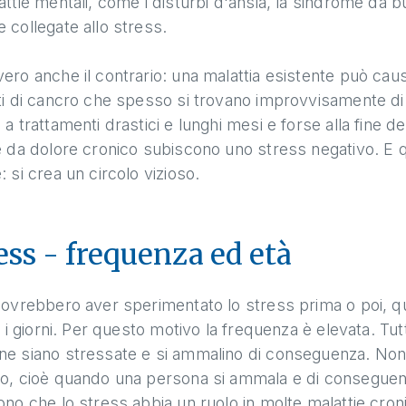
attie mentali, come i disturbi d'ansia, la sindrome da
 collegate allo stress.
ero anche il contrario: una malattia esistente può ca
ti di cancro che spesso si trovano improvvisamente di 
 a trattamenti drastici e lunghi mesi e forse alla fine de
e da dolore cronico subiscono uno stress negativo. E q
: si crea un circolo vizioso.
ess - frequenza ed età
dovrebbero aver sperimentato lo stress prima o poi, qu
ti i giorni. Per questo motivo la frequenza è elevata. Tu
ne siano stressate e si ammalino di conseguenza. Non
o, cioè quando una persona si ammala e di conseguenza
ono che lo stress abbia un ruolo in molte malattie cro