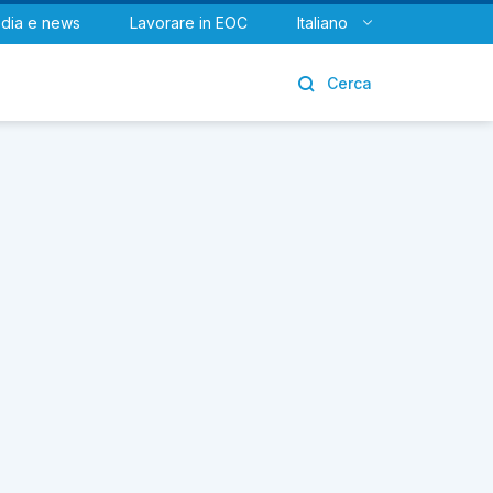
dia e news
Lavorare in EOC
Italiano
Urologia
Cerca