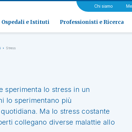
a di Riabilitazione EOC, Novaggio
gia
Chi siamo
Me
ria
Neurologia e Neurochirurgia
Medicina riabilitativa
 di Riabilitazione EOC, Faido
ogia e Medicina nucleare
Ospedali e Istituti
Professionisti e Ricerca
i
Stress
e sperimenta lo stress in un
ni lo sperimentano più
 quotidiana. Ma lo stress costante
erti collegano diverse malattie allo