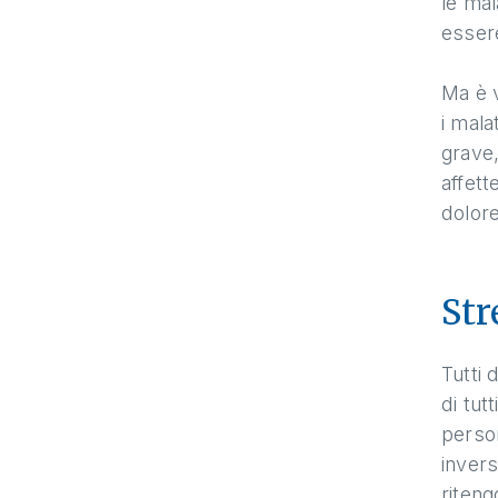
le mal
essere
Ma è v
i mala
grave,
affett
dolore
Str
Tutti 
di tut
perso
invers
riteng