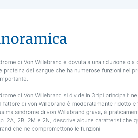
anoramica
drome di Von Willebrand è dovuta a una riduzione o a di
e proteina del sangue che ha numerose funzioni nel pr
importante.
drome di Von Willebrand si divide in 3 tipi principali: n
 il fattore di von Willebrand è moderatamente ridotto e 
issima sindrome di von Willebrand grave, è praticamente
ipi 2A, 2B, 2M e 2N, descrive alcune caratteristiche qual
brand che ne compromettono le funzioni.