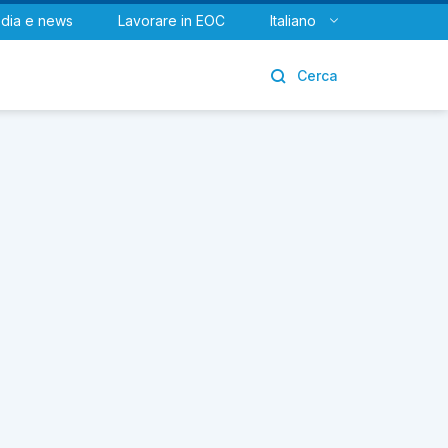
dia e news
Lavorare in EOC
Italiano
Urologia
Cerca