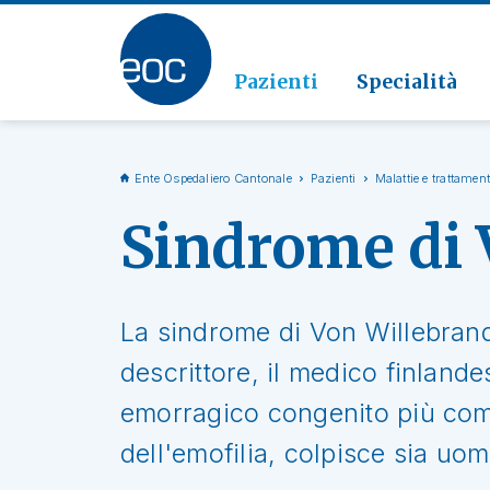
Clinic
Patolo
Geriat
Vai alla sezione
Clinica
Radiol
Pazienti
Specialità
Ente Ospedaliero Cantonale
Pazienti
Malattie e trattament
Sindrome di 
La sindrome di Von Willebrand
descrittore, il medico finlande
emorragico congenito più com
dell'emofilia, colpisce sia uo