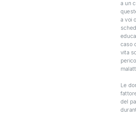
a un c
queste
a voi 
scheda
educat
caso d
vita s
peric
malatt
Le do
fattor
del pa
durant