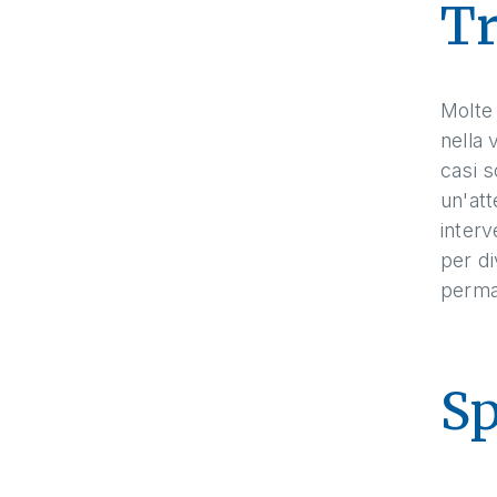
T
Molte 
nella 
casi s
un'att
interv
per di
perman
Sp