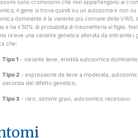
utosomi sono cromosomi che non appartengono ai cromo
omica, il gene si trova quindi su un autosoma e non s
mica dominante è la variante più comune della VWS, il 
ia e ha il 50% di probabilità di trasmetterla al figlio. Ne
o riceve una variante genetica alterata da entrambi i gen
ica che:
Tipo 1
- variante lieve, eredità autosomica dominante
Tipo 2
- espressione da lieve a moderata, autosomi
seconda del difetto genetico;
Tipo 3
- raro, sintomi gravi, autosomico recessivo.
ntomi