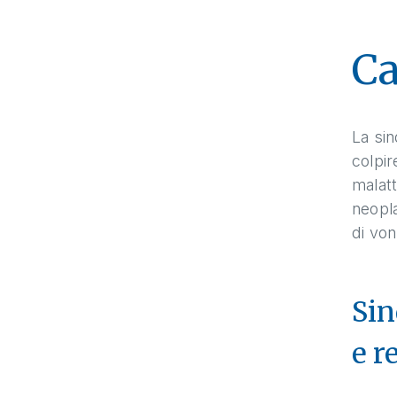
Ca
La sin
colpir
malatt
neopla
di von
Sin
e r