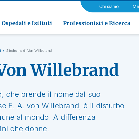
a di Riabilitazione EOC, Novaggio
gia
Chi siamo
Me
ria
Neurologia e Neurochirurgia
Medicina riabilitativa
 di Riabilitazione EOC, Faido
ogia e Medicina nucleare
Ospedali e Istituti
Professionisti e Ricerca
i
Sindrome di Von Willebrand
Von Willebrand
, che prende il nome dal suo
se E. A. von Willebrand, è il disturbo
une al mondo. A differenza
mini che donne.