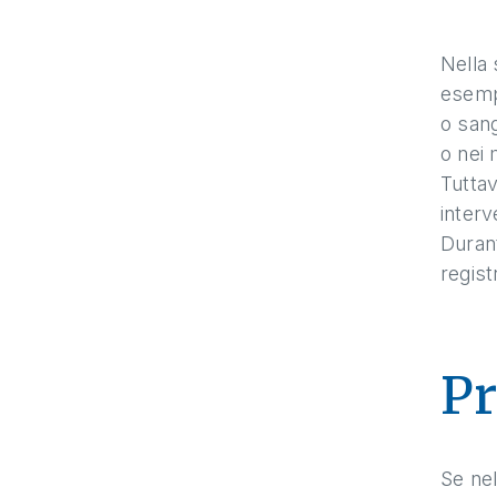
Nella 
esempi
o sang
o nei 
Tuttav
inter
Durant
regist
Pr
Se nel