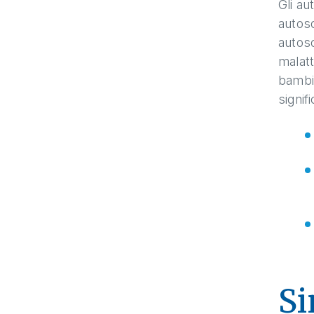
Gli a
autos
autoso
malatt
bambin
signif
Si