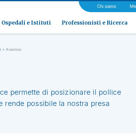
a di Riabilitazione EOC, Novaggio
gia
Chi siamo
Me
ria
Neurologia e Neurochirurgia
Medicina riabilitativa
 di Riabilitazione EOC, Faido
ogia e Medicina nucleare
Ospedali e Istituti
Professionisti e Ricerca
i
Rizartrosi
ice permette di posizionare il pollice
che rende possibile la nostra presa