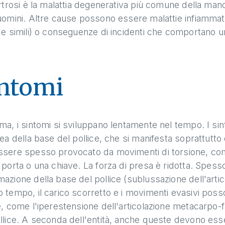
artrosi è la malattia degenerativa più comune della ma
uomini. Altre cause possono essere malattie infiammator
 e simili) o conseguenze di incidenti che comportano un 
ntomi
ma, i sintomi si sviluppano lentamente nel tempo. I sint
rea della base del pollice, che si manifesta soprattutto
sere spesso provocato da movimenti di torsione, come a
 porta o una chiave. La forza di presa è ridotta. Spesso l
azione della base del pollice (sublussazione dell'artic
 tempo, il carico scorretto e i movimenti evasivi poss
e, come l'iperestensione dell'articolazione metacarpo-
llice. A seconda dell'entità, anche queste devono esser