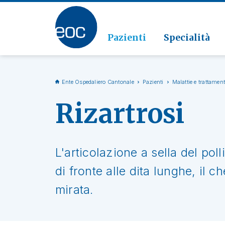
Clinic
Patolo
Geriat
Vai alla sezione
Clinica
Radiol
Pazienti
Specialità
Ente Ospedaliero Cantonale
Pazienti
Malattie e trattament
Rizartrosi
L'articolazione a sella del poll
di fronte alle dita lunghe, il 
mirata.