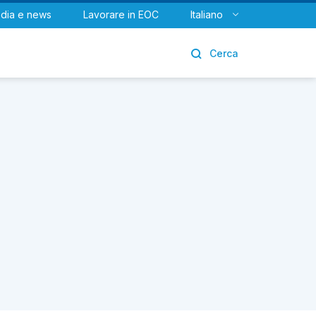
dia e news
Lavorare in EOC
Italiano
Urologia
Cerca