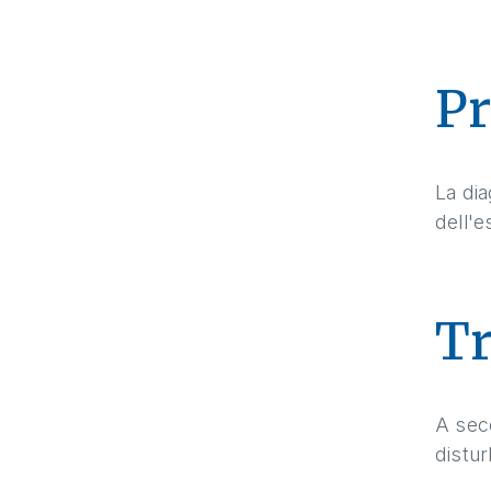
Pr
La dia
dell'e
T
A seco
distur