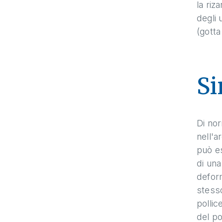
la riz
degli 
(gotta
Si
Di nor
nell'a
può es
di una
deform
stesso
pollic
del po