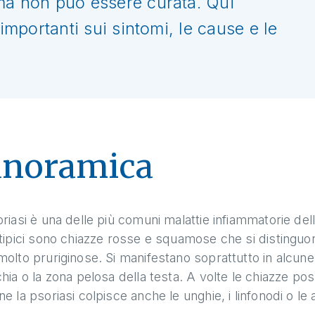
ma non può essere curata. Qui
 importanti sui sintomi, le cause e le
anoramica
riasi è una delle più comuni malattie infiammatorie della
tipici sono chiazze rosse e squamose che si distinguo
olto pruriginose. Si manifestano soprattutto in alcune 
hia o la zona pelosa della testa. A volte le chiazze po
e la psoriasi colpisce anche le unghie, i linfonodi o le a