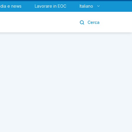
dia e news
Lavorare in EOC
Italiano
Urologia
Cerca