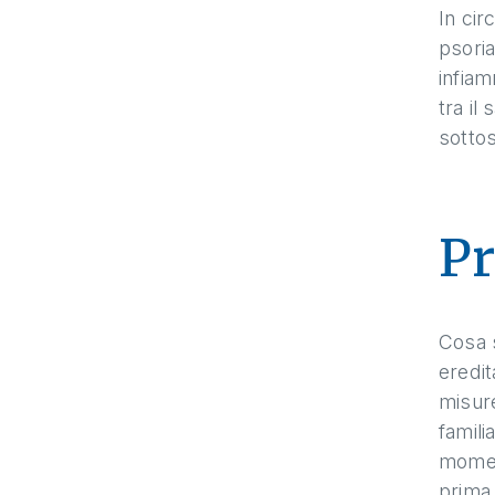
In cir
psoria
infiam
tra il
sottos
Pr
Cosa s
eredit
misure
famili
moment
prima 