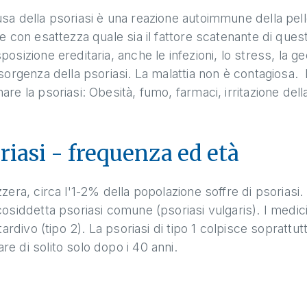
sa della psoriasi è una reazione autoimmune della pelle.
re con esattezza quale sia il fattore scatenante di ques
posizione ereditaria, anche le infezioni, lo stress, la geo
nsorgenza della psoriasi. La malattia non è contagiosa.
are la psoriasi: Obesità, fumo, farmaci, irritazione della
riasi - frequenza ed età
zzera, circa l'1-2% della popolazione soffre di psoriasi.
cosiddetta psoriasi comune (psoriasi vulgaris). I medici 
o tardivo (tipo 2). La psoriasi di tipo 1 colpisce soprattutt
e di solito solo dopo i 40 anni.