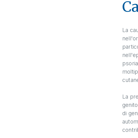
Ca
La cau
nell'o
partic
nell'e
psoria
moltip
cutan
La pre
genito
di gen
automa
contri