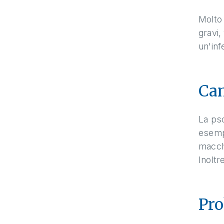
Molto 
gravi,
un'inf
Cam
La pso
esempi
macchi
Inoltr
Pro