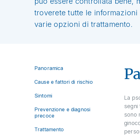
può essere controllata bene, 
troverete tutte le informazioni
varie opzioni di trattamento.
Panoramica
P
Cause e fattori di rischio
Sintomi
La pso
segni 
Prevenzione e diagnosi
sono m
precoce
ginocc
Trattamento
person