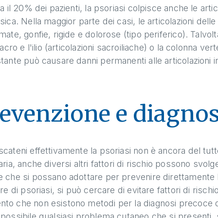
ca il 20% dei pazienti, la psoriasi colpisce anche le artico
sica. Nella maggior parte dei casi, le articolazioni delle
mate, gonfie, rigide e dolorose (tipo periferico). Talvol
 sacro e l'ilio (articolazioni sacroiliache) o la colonna ve
tante può causare danni permanenti alle articolazioni i
evenzione e diagnos
cateni effettivamente la psoriasi non è ancora del tutt
aria, anche diversi altri fattori di rischio possono svol
 che si possano adottare per prevenire direttamente la 
are di psoriasi, si può cercare di evitare fattori di rischi
o che non esistono metodi per la diagnosi precoce della
possibile qualsiasi problema cutaneo che si presenti,