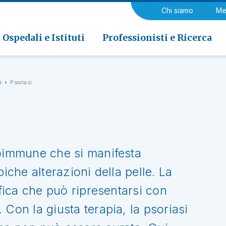
a di Riabilitazione EOC, Novaggio
gia
Chi siamo
Me
ria
Neurologia e Neurochirurgia
Medicina riabilitativa
 di Riabilitazione EOC, Faido
ogia e Medicina nucleare
Ospedali e Istituti
Professionisti e Ricerca
i
Psoriasi
toimmune che si manifesta
piche alterazioni della pelle. La
ifica che può ripresentarsi con
 Con la giusta terapia, la psoriasi