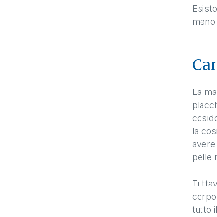
Esisto
meno s
Cam
La mag
placch
cosid
la cos
avere 
pelle 
Tuttav
corpo,
tutto 