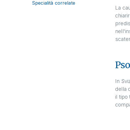
Specialità correlate
La cau
chiari
predis
nell'i
scaten
Pso
In Svi
della 
il tip
compar