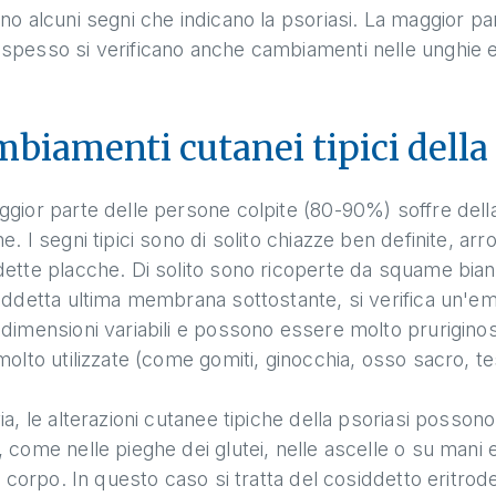
no alcuni segni che indicano la psoriasi. La maggior part
pesso si verificano anche cambiamenti nelle unghie e n
biamenti cutanei tipici della 
gior parte delle persone colpite (80-90%) soffre della 
e. I segni tipici sono di solito chiazze ben definite, ar
dette placche. Di solito sono ricoperte da squame bia
iddetta ultima membrana sottostante, si verifica un'
dimensioni variabili e possono essere molto prurigino
molto utilizzate (come gomiti, ginocchia, osso sacro, te
ia, le alterazioni cutanee tipiche della psoriasi possono
 come nelle pieghe dei glutei, nelle ascelle o su mani e
il corpo. In questo caso si tratta del cosiddetto eritro