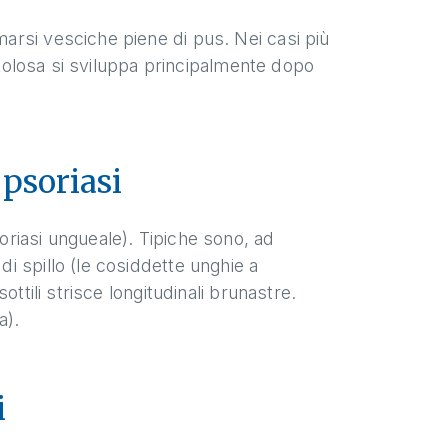
rsi vesciche piene di pus. Nei casi più
ustolosa si sviluppa principalmente dopo
psoriasi
riasi ungueale). Tipiche sono, ad
i spillo (le cosiddette unghie a
ttili strisce longitudinali brunastre.
a).
i