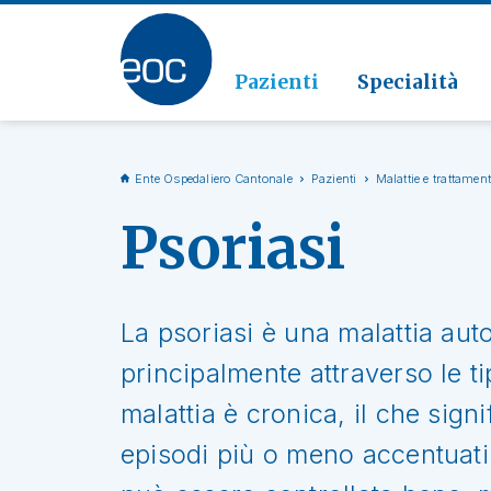
Clinic
Patolo
Geriat
Vai alla sezione
Clinica
Radiol
Pazienti
Specialità
Ente Ospedaliero Cantonale
Pazienti
Malattie e trattament
Psoriasi
La psoriasi è una malattia au
principalmente attraverso le ti
malattia è cronica, il che sign
episodi più o meno accentuati.