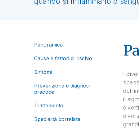
quando si infiammano o sang
Panoramica
P
Cause e fattori di rischio
Sintomi
I dive
spesso
Prevenzione e diagnosi
dell'i
precoce
il sig
Trattamento
divert
divers
Specialità correlate
grandi