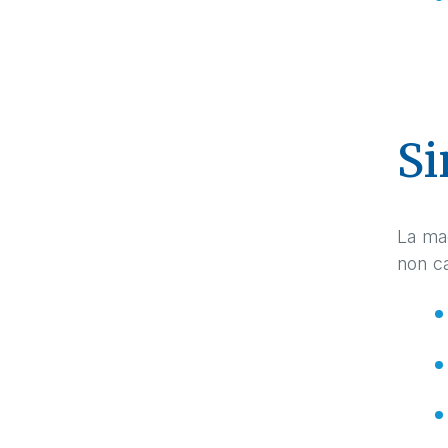
Si
La mag
non ca