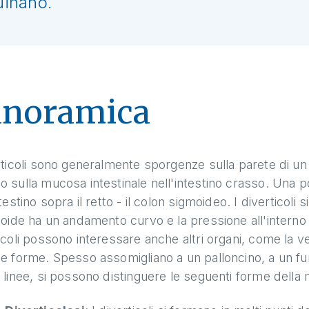
uinano.
anoramica
rticoli sono generalmente sporgenze sulla parete di un
 sulla mucosa intestinale nell'intestino crasso. Una po
ntestino sopra il retto - il colon sigmoideo. I divertic
moide ha un andamento curvo e la pressione all'interno 
icoli possono interessare anche altri organi, come la
e forme. Spesso assomigliano a un palloncino, a un fu
 linee, si possono distinguere le seguenti forme della m