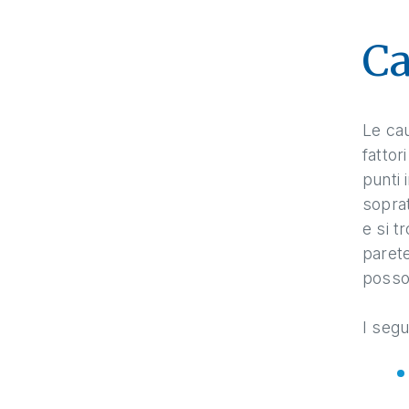
Ca
Le cau
fattor
punti 
soprat
e si t
parete
posson
I segu