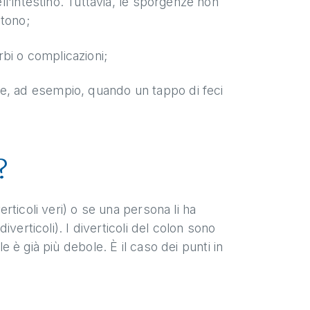
dell'intestino. Tuttavia, le sporgenze non
ntono;
rbi o complicazioni;
de, ad esempio, quando un tappo di feci
?
erticoli veri) o se una persona li ha
diverticoli). I diverticoli del colon sono
e è già più debole. È il caso dei punti in