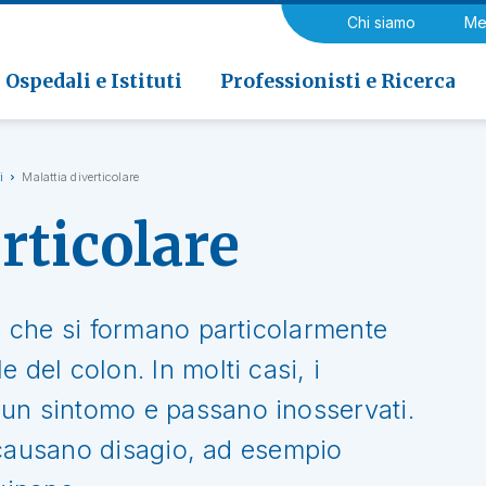
a di Riabilitazione EOC, Novaggio
gia
Chi siamo
Me
ria
Neurologia e Neurochirurgia
Medicina riabilitativa
 di Riabilitazione EOC, Faido
ogia e Medicina nucleare
Ospedali e Istituti
Professionisti e Ricerca
i
Malattia diverticolare
rticolare
ti che si formano particolarmente
 del colon. In molti casi, i
un sintomo e passano inosservati.
li causano disagio, ad esempio