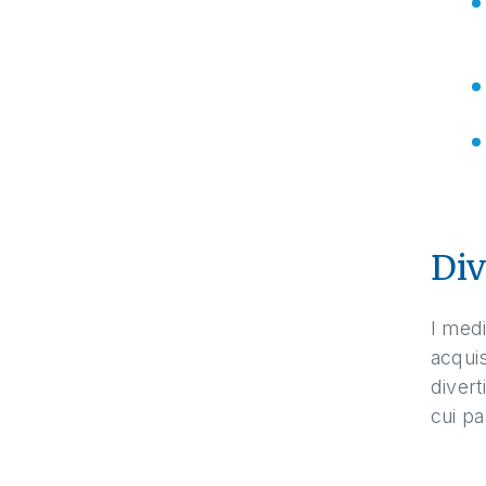
Div
I medi
acquis
divert
cui pa