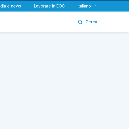
dia e news
Lavorare in EOC
Italiano
Urologia
Cerca