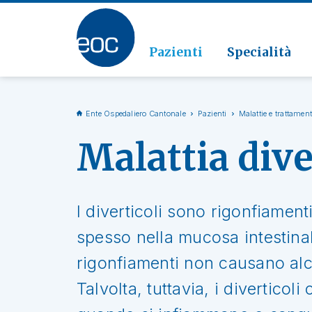
Clinic
Patolo
Geriat
Vai alla sezione
Clinica
Radiol
Pazienti
Specialità
Ente Ospedaliero Cantonale
Pazienti
Malattie e trattament
Malattia dive
I diverticoli sono rigonfiamen
spesso nella mucosa intestinale
rigonfiamenti non causano alc
Talvolta, tuttavia, i divertico