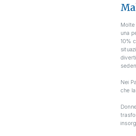
Mal
Molte 
una pe
10% ci
situaz
divert
sedent
Nei Pa
che la
Donne 
trasfo
insorg