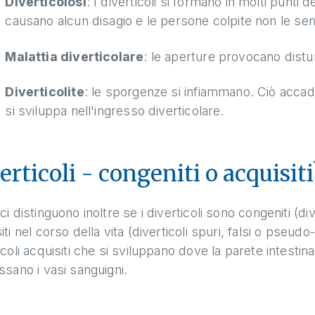
Diverticolosi
: I diverticoli si formano in molti punti 
causano alcun disagio e le persone colpite non le se
Malattia diverticolare
: le aperture provocano distu
Diverticolite
: le sporgenze si infiammano. Ciò acca
si sviluppa nell'ingresso diverticolare.
erticoli - congeniti o acquisiti
ci distinguono inoltre se i diverticoli sono congeniti (div
iti nel corso della vita (diverticoli spuri, falsi o pseudo-
icoli acquisiti che si sviluppano dove la parete intestinal
ssano i vasi sanguigni.