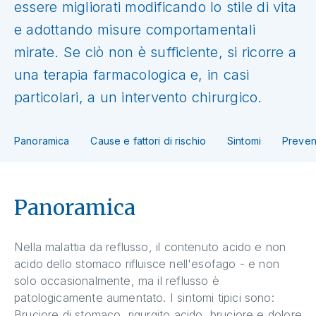
essere migliorati modificando lo stile di vita
e adottando misure comportamentali
mirate. Se ciò non è sufficiente, si ricorre a
una terapia farmacologica e, in casi
particolari, a un intervento chirurgico.
Panoramica
Cause e fattori di rischio
Sintomi
Preven
Panoramica
Nella malattia da reflusso, il contenuto acido e non
acido dello stomaco rifluisce nell'esofago - e non
solo occasionalmente, ma il reflusso è
patologicamente aumentato. I sintomi tipici sono:
Bruciore di stomaco, rigurgito acido, bruciore e dolore