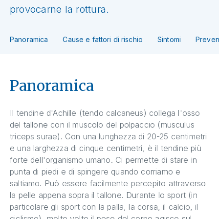
provocarne la rottura.
Panoramica
Cause e fattori di rischio
Sintomi
Preven
Panoramica
Il tendine d'Achille (tendo calcaneus) collega l'osso
del tallone con il muscolo del polpaccio (musculus
triceps surae). Con una lunghezza di 20-25 centimetri
e una larghezza di cinque centimetri, è il tendine più
forte dell'organismo umano. Ci permette di stare in
punta di piedi e di spingere quando corriamo e
saltiamo. Può essere facilmente percepito attraverso
la pelle appena sopra il tallone. Durante lo sport (in
particolare gli sport con la palla, la corsa, il calcio, il
ciclismo), molte volte il peso del corpo agisce sul