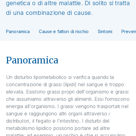
genetica o di altre malattie. Di solito si tratta
di una combinazione di cause.
Panoramica
Cause e fattori di rischio
Sintomi
Preven
Panoramica
Un disturbo lipometabolico si verifica quando la
concentrazione di grassi (lipidi) nel sangue è troppo
elevata. Esistono grassi propri dell'organismo e grassi
che assumiamo attraverso gli alimenti. Essi forniscono
energia all'organismo. I grassi vengono trasportati nel
sangue e raggiungono altri organi attraverso i
distributori, il fegato e l'intestino. I disturbi del
metabolismo lipidico possono portare ad altre
malattie: ad esempio, un rischio è che si accumulino