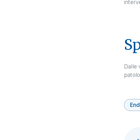
interv
Sp
Dalle 
patolo
End