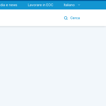
dia e news
Lavorare in EOC
Italiano
Urologia
Cerca