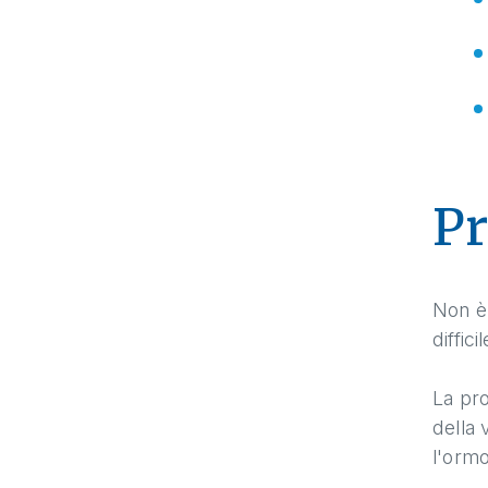
Pr
Non è 
diffic
La pro
della 
l'ormo