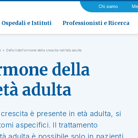
a di Riabilitazione EOC, Novaggio
gia
Chi siamo
Me
ria
Neurologia e Neurochirurgia
Medicina riabilitativa
 di Riabilitazione EOC, Faido
ogia e Medicina nucleare
Ospedali e Istituti
Professionisti e Ricerca
i
Deficit dell'ormone della crescita nell'età adulta
ormone della
età adulta
crescita è presente in età adulta, si
omi aspecifici. Il trattamento
tà adulta è possibile solo in pazienti