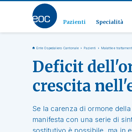
Clinic
Patolo
Geriat
Vai alla sezione
Clinica
Radiol
Pazienti
Specialità
Ente Ospedaliero Cantonale
Pazienti
Malattie e trattament
Deficit dell'
crescita nell'
Se la carenza di ormone della 
manifesta con una serie di sint
sostitutivo è possibile, ma in e