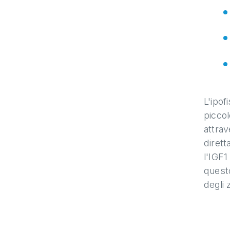
L'ipof
piccol
attrav
dirett
l'IGF1
questo
degli 