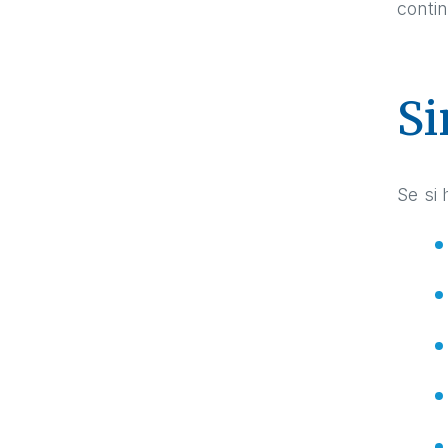
contin
Si
Se si 