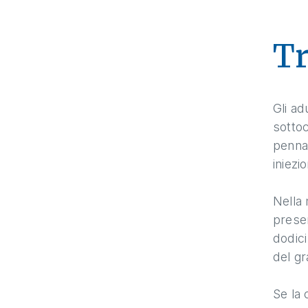
T
Gli ad
sottoc
penna,
iniezi
Nella 
presen
dodici
del gr
Se la 