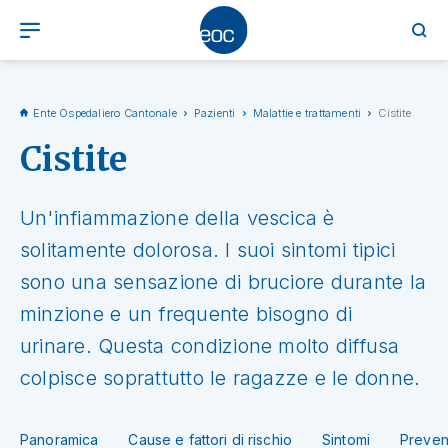
Ente Ospedaliero Cantonale
Pazienti
Malattie e trattamenti
Cistite
Cistite
Un'infiammazione della vescica è
solitamente dolorosa. I suoi sintomi tipici
sono una sensazione di bruciore durante la
minzione e un frequente bisogno di
urinare. Questa condizione molto diffusa
colpisce soprattutto le ragazze e le donne.
Panoramica
Cause e fattori di rischio
Sintomi
Preven