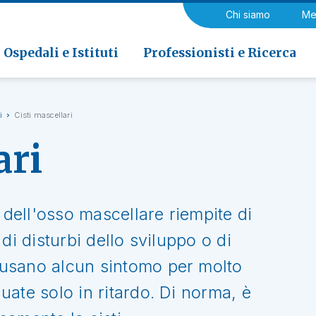
a di Riabilitazione EOC, Novaggio
gia
Chi siamo
Me
ria
Neurologia e Neurochirurgia
Medicina riabilitativa
 di Riabilitazione EOC, Faido
ogia e Medicina nucleare
Ospedali e Istituti
Professionisti e Ricerca
i
Cisti mascellari
ari
 dell'osso mascellare riempite di
di disturbi dello sviluppo o di
usano alcun sintomo per molto
ate solo in ritardo. Di norma, è