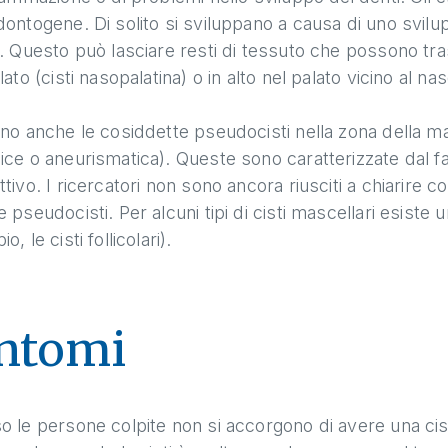
ontogene. Di solito si sviluppano a causa di uno svilu
. Questo può lasciare resti di tessuto che possono tras
lato (cisti nasopalatina) o in alto nel palato vicino al nas
no anche le cosiddette pseudocisti nella zona della m
ce o aneurismatica). Queste sono caratterizzate dal fa
tivo. I ricercatori non sono ancora riusciti a chiarir
 pseudocisti. Per alcuni tipi di cisti mascellari esiste 
, le cisti follicolari).
ntomi
 le persone colpite non si accorgono di avere una cisti 