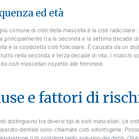
quenza ed età
o più comune di cisti della mascella è la cisti radicolar
ca principalmente tra la seconda e la settima decade di
la è la cosiddetta cisti follicolare. È causata da un dis
ttutto nella seconda e terza decade di vita. I maschi
i da cisti mascellari rispetto alle femmine.
use e fattori di risch
isti distinguono tra diversi tipi di cisti mascellari. Le c
pparato dentale sono chiamate cisti odontogene. Posso
iammazione o di problemi nello sviluppo dei denti. Gli espe