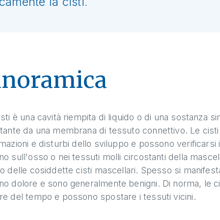
amente la cisti.
anoramica
sti è una cavità riempita di liquido o di una sostanza si
stante da una membrana di tessuto connettivo. Le cis
mazioni e disturbi dello sviluppo e possono verificarsi 
o sull'osso o nei tessuti molli circostanti della mascell
o delle cosiddette cisti mascellari. Spesso si manifes
o dolore e sono generalmente benigni. Di norma, le ci
e del tempo e possono spostare i tessuti vicini.