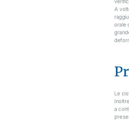
verifi
A volt
raggiu
orale 
grande
deform
Pr
Le cis
Inoltr
a cont
presen