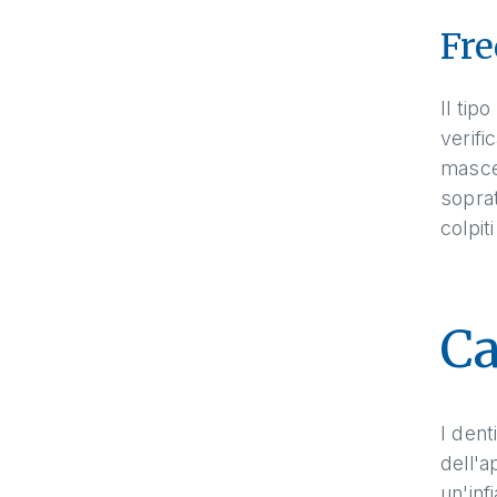
Fre
Il tip
verifi
mascel
sopra
colpit
Ca
I dent
dell'a
un'inf