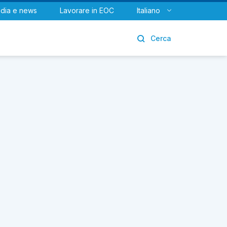
dia e news
Lavorare in EOC
Italiano
Urologia
Cerca