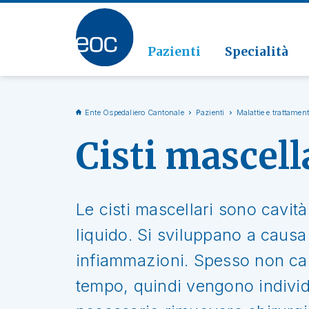
Clinic
Patolo
Geriat
Vai alla sezione
Clinica
Radiol
Pazienti
Specialità
Ente Ospedaliero Cantonale
Pazienti
Malattie e trattament
Cisti mascell
Le cisti mascellari sono cavità
liquido. Si sviluppano a causa 
infiammazioni. Spesso non ca
tempo, quindi vengono individu