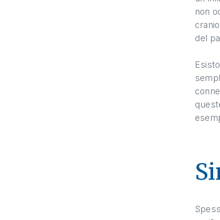
non od
cranio
del pa
Esisto
sempli
connet
queste
esempio
Si
Spesso