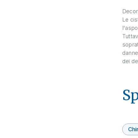
Decors
Le ci
l'aspo
Tuttav
soprat
danne
dei den
Sp
Chi