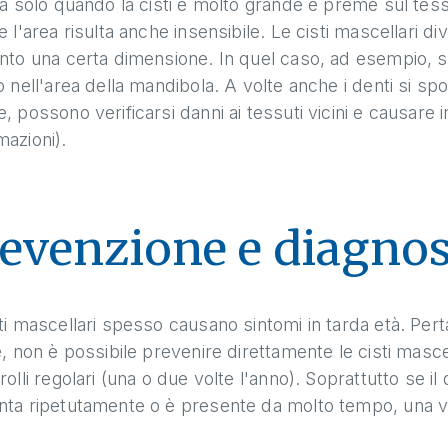
ca solo quando la cisti è molto grande e preme sul tes
e l'area risulta anche insensibile. Le cisti mascellari d
nto una certa dimensione. In quel caso, ad esempio, si 
o nell'area della mandibola. A volte anche i denti si sp
, possono verificarsi danni ai tessuti vicini e causare i
azioni).
evenzione e diagnos
ti mascellari spesso causano sintomi in tarda età. Perta
e, non è possibile prevenire direttamente le cisti masce
rolli regolari (una o due volte l'anno). Soprattutto se il 
ta ripetutamente o è presente da molto tempo, una vis