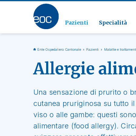
Clinic
Patolo
Geriat
Vai alla sezione
Clinica
Radiol
Pazienti
Specialità
Ente Ospedaliero Cantonale
Pazienti
Malattie e trattament
Allergie alim
Una sensazione di prurito o b
cutanea pruriginosa su tutto il
viso o alle gambe: questi sono
alimentare (food allergy). Cir