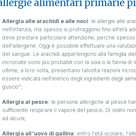
allergie alimentari primarie 
Allergia alle arachidi e alle noci
: le allergie alle ar
nell'infanzia, ma spesso si protraggono fino all'età adul
deve prestare particolare attenzione, perché spesso
dell'allergene. Oggi è possibile effettuare una valutaz
del sangue. Le arachidi appartengono alla famiglia del
incrociate sono più probabili con la soia o la farina di
ultime, a loro volta, presentano talvolta reazioni incro
essere indicata nell'elenco degli ingredienti degli alimen
guscio";
Allergia al pesce
: le persone allergiche al pesce han
sufficiente respirare il vapore del pesce. Di solito non
ad alcuni;
Allergia all'uovo di gallina
: entro l'età scolare, l'al