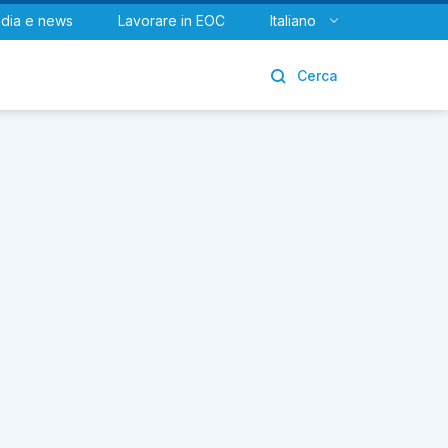
dia e news
Lavorare in EOC
Italiano
Urologia
Cerca