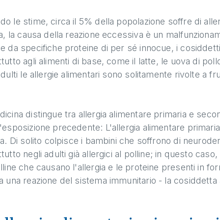
o le stime, circa il 5% della popolazione soffre di alle
ia, la causa della reazione eccessiva è un malfunziona
e da specifiche proteine di per sé innocue, i cosiddetti
tutto agli alimenti di base, come il latte, le uova di poll
adulti le allergie alimentari sono solitamente rivolte a fru
icina distingue tra allergia alimentare primaria e seconda
'esposizione precedente: L'allergia alimentare primaria 
ia. Di solito colpisce i bambini che soffrono di neurode
tutto negli adulti già allergici al polline; in questo caso
lline che causano l'allergia e le proteine presenti in fo
a una reazione del sistema immunitario - la cosiddetta a