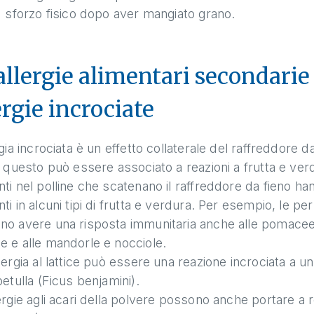
sforzo fisico dopo aver mangiato grano.
allergie alimentari secondarie
ergie incrociate
rgia incrociata è un effetto collaterale del raffreddore da 
, questo può essere associato a reazioni a frutta e ve
ti nel polline che scatenano il raffreddore da fieno han
ti in alcuni tipi di frutta e verdura. Per esempio, le per
no avere una risposta immunitaria anche alle pomacee
 e alle mandorle e nocciole.
ergia al lattice può essere una reazione incrociata a un
betulla (Ficus benjamini).
ergie agli acari della polvere possono anche portare a rea