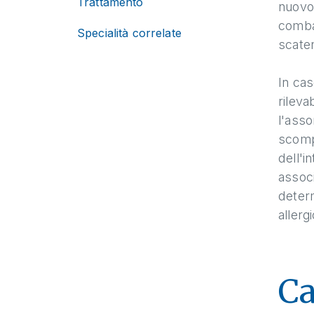
Trattamento
nuovo 
combat
Specialità correlate
scaten
In cas
rileva
l'asso
scompo
dell'i
associ
determ
allergi
Ca