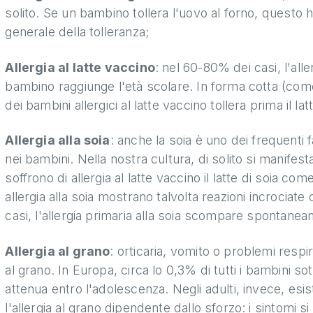
solito. Se un bambino tollera l'uovo al forno, questo h
generale della tolleranza;
Allergia al latte vaccino
: nel 60-80% dei casi, l'all
bambino raggiunge l'età scolare. In forma cotta (come
dei bambini allergici al latte vaccino tollera prima il lat
Allergia alla soia
: anche la soia è uno dei frequenti f
nei bambini. Nella nostra cultura, di solito si manifest
soffrono di allergia al latte vaccino il latte di soia co
allergia alla soia mostrano talvolta reazioni incrociate
casi, l'allergia primaria alla soia scompare spontaneam
Allergia al grano
: orticaria, vomito o problemi respir
al grano. In Europa, circa lo 0,3% di tutti i bambini sot
attenua entro l'adolescenza. Negli adulti, invece, esis
l'allergia al grano dipendente dallo sforzo: i sintomi s