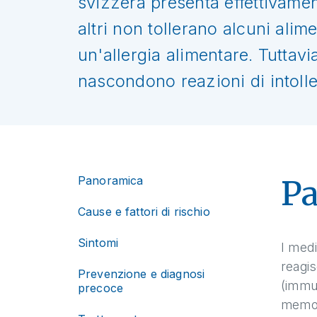
svizzera presenta effettivament
altri non tollerano alcuni ali
un'allergia alimentare. Tuttavia,
nascondono reazioni di intoll
Panoramica
P
Cause e fattori di rischio
Sintomi
I medi
reagis
Prevenzione e diagnosi
(immun
precoce
memori