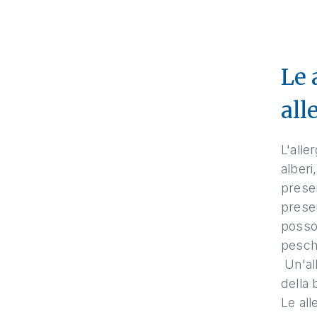
Le 
all
L'alle
alberi
presen
presen
posso
pesche
Un'all
della 
Le all