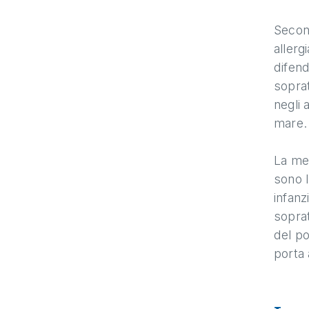
Second
allerg
difend
soprat
negli 
mare.
La med
sono l
infanz
soprat
del po
porta 