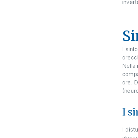
invert
Si
I sint
orecch
Nella 
compai
ore. D
(neuro
I s
I dist
alime