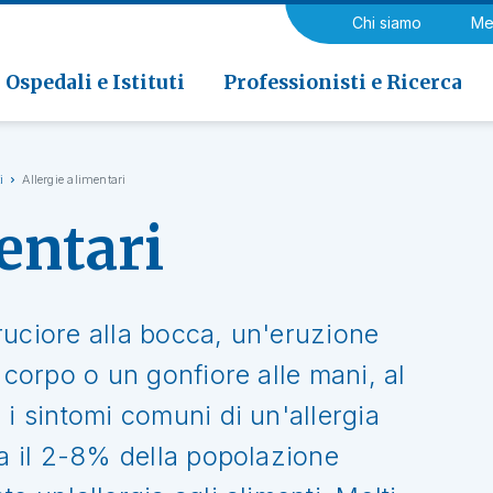
a di Riabilitazione EOC, Novaggio
gia
Chi siamo
Me
ria
Neurologia e Neurochirurgia
Medicina riabilitativa
 di Riabilitazione EOC, Faido
ogia e Medicina nucleare
Ospedali e Istituti
Professionisti e Ricerca
i
Allergie alimentari
entari
ruciore alla bocca, un'eruzione
 corpo o un gonfiore alle mani, al
 i sintomi comuni di un'allergia
ca il 2-8% della popolazione