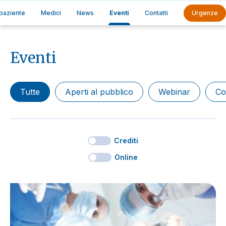
 paziente
Medici
News
Eventi
Contatti
Urgenze
Eventi
Tutte
Aperti al pubblico
Webinar
Co
Crediti
Online