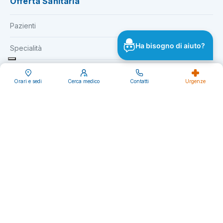
Offerta Sanitaria
Pazienti
Ha bisogno di aiuto?
Specialità
Ospedali e Istituti
Orari e sedi
Cerca medico
Contatti
Urgenze
Professionisti e ricerca
Medici invianti
Ricerca
Formazione
EOC