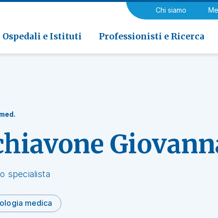
a di Riabilitazione EOC, Novaggio
gia
Chi siamo
Me
ria
Neurologia e Neurochirurgia
Medicina riabilitativa
 di Riabilitazione EOC, Faido
ogia e Medicina nucleare
Ospedali e Istituti
Professionisti e Ricerca
 med.
chiavone Giovann
o specialista
ologia medica