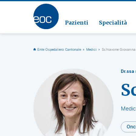
Clinic
Patolo
Geriat
Vai alla sezione
Clinica
Radiol
Pazienti
Specialità
Ente Ospedaliero Cantonale
Medici
Schiavone Giovanna
Dr.ssa
S
Medic
Onc