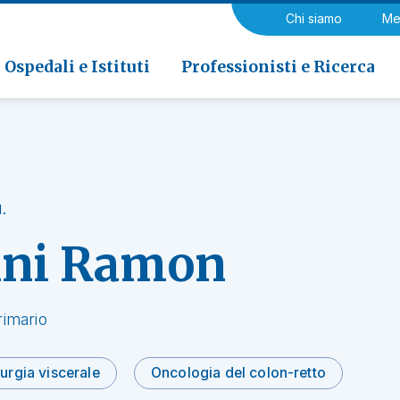
a di Riabilitazione EOC, Novaggio
gia
Chi siamo
Me
ria
Neurologia e Neurochirurgia
Medicina riabilitativa
 di Riabilitazione EOC, Faido
ogia e Medicina nucleare
Ospedali e Istituti
Professionisti e Ricerca
.
ini Ramon
rimario
urgia viscerale
Oncologia del colon-retto