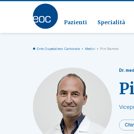
Clinic
Patolo
Geriat
Vai alla sezione
Clinica
Radiol
Pazienti
Specialità
Ente Ospedaliero Cantonale
Medici
Pini Ramon
Dr. med
P
Vicep
Chir