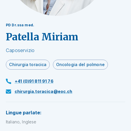
PD Dr.ssa med.
Patella Miriam
Caposervizio
Chirurgia toracica
Oncologia del polmone
+41 (0)91 811 91 76
chirurgia.toracica@eoc.ch
Lingue parlate:
Italiano, Inglese