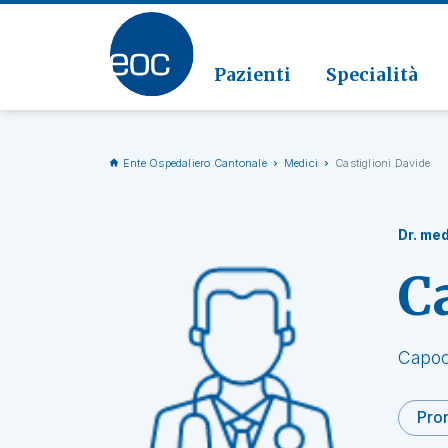
Clinic
Patolo
Geriat
Vai alla sezione
Clinica
Radiol
Pazienti
Specialità
Ente Ospedaliero Cantonale
Medici
Castiglioni Davide
Dr. med
C
Capoc
Pro