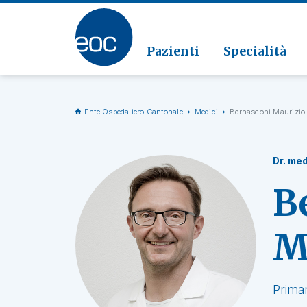
Clinic
Patolo
Geriat
Vai alla sezione
Clinica
Radiol
Pazienti
Specialità
Ente Ospedaliero Cantonale
Medici
Bernasconi Maurizio
Dr. med
B
M
Prima