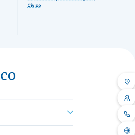
Civico
ico