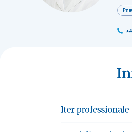
Pne
+4
In
Iter professionale