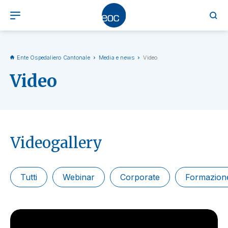
Ente Ospedaliero Cantonale
Media e news
Video
Video
Videogallery
Tutti
Webinar
Corporate
Formazione