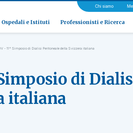
a di Riabilitazione EOC, Novaggio
gia
Chi siamo
Me
ria
Neurologia e Neurochirurgia
Medicina riabilitativa
 di Riabilitazione EOC, Faido
ogia e Medicina nucleare
Ospedali e Istituti
Professionisti e Ricerca
V - 11° Simposio di Dialisi Peritoneale della Svizzera italiana
Simposio di Dialis
a italiana