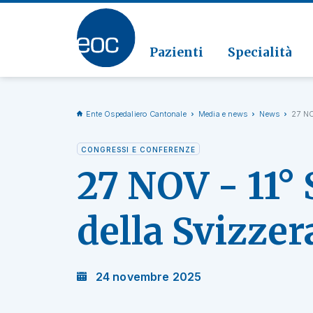
Clinic
Patolo
Geriat
Vai alla sezione
Clinica
Radiol
Pazienti
Specialità
Ente Ospedaliero Cantonale
Media e news
News
27 NO
CONGRESSI E CONFERENZE
27 NOV - 11° 
della Svizzer
24 novembre 2025