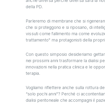
anche diversa perché diversa sarà la nos
della PD.
Parleremo di membrane che si rigenerano
che si proteggono e si riposano, di intelli
vissuti come fallimento ma come evoluzion
trattamento" ma protagonisti della propri
Con questo simposio desideriamo gettare
nei prossimi anni trasformare la dialisi p
innovazioni nella pratica clinica e le oppo
terapia.
Vogliamo riflettere anche sulla rottura 
“solo pochi anni"? Perché ci accontentia
dialisi peritoneale che accompagni il pazi