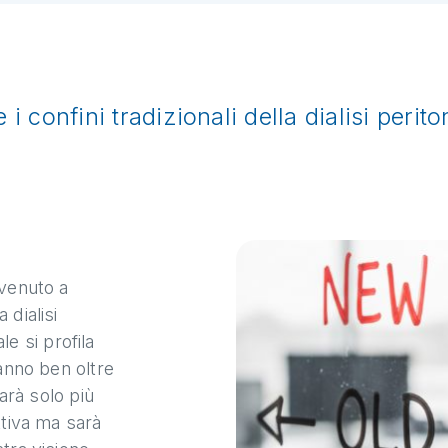
 i confini tradizionali della dialisi perit
nvenuto a
dialisi
le si profila
anno ben oltre
arà solo più
ttiva ma sarà