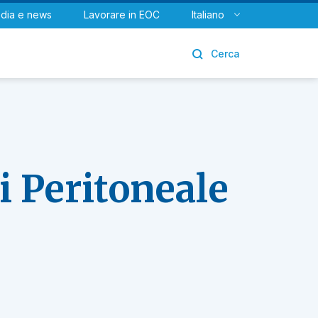
dia e news
Lavorare in EOC
Italiano
Urologia
Cerca
i Peritoneale